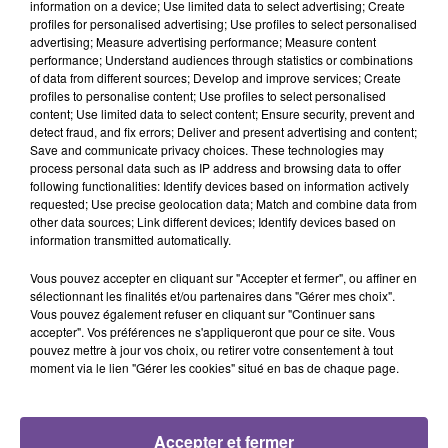
information on a device; Use limited data to select advertising; Create
profiles for personalised advertising; Use profiles to select personalised
advertising; Measure advertising performance; Measure content
performance; Understand audiences through statistics or combinations
of data from different sources; Develop and improve services; Create
profiles to personalise content; Use profiles to select personalised
content; Use limited data to select content; Ensure security, prevent and
17 février 2025
detect fraud, and fix errors; Deliver and present advertising and content;
CARTE SCOLAIRE : DES SUPPRESSIONS DE CLASSES ET DE POSTES
Save and communicate privacy choices. These technologies may
process personal data such as IP address and browsing data to offer
following functionalities: Identify devices based on information actively
requested; Use precise geolocation data; Match and combine data from
other data sources; Link different devices; Identify devices based on
information transmitted automatically.
Vous pouvez accepter en cliquant sur "Accepter et fermer", ou affiner en
sélectionnant les finalités et/ou partenaires dans "Gérer mes choix".
Vous pouvez également refuser en cliquant sur "Continuer sans
accepter". Vos préférences ne s'appliqueront que pour ce site. Vous
pouvez mettre à jour vos choix, ou retirer votre consentement à tout
moment via le lien "Gérer les cookies" situé en bas de chaque page.
Accepter et fermer