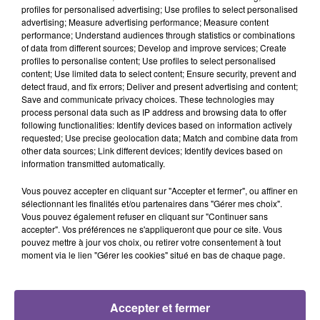
profiles for personalised advertising; Use profiles to select personalised
advertising; Measure advertising performance; Measure content
performance; Understand audiences through statistics or combinations
of data from different sources; Develop and improve services; Create
26 janvier 2025
profiles to personalise content; Use profiles to select personalised
L'ÉLECTION DE MISS LIMOGES 2025 AURA LIEU CE 1ER FÉVRIER À
content; Use limited data to select content; Ensure security, prevent and
BOISSEUIL
detect fraud, and fix errors; Deliver and present advertising and content;
Save and communicate privacy choices. These technologies may
process personal data such as IP address and browsing data to offer
following functionalities: Identify devices based on information actively
requested; Use precise geolocation data; Match and combine data from
other data sources; Link different devices; Identify devices based on
information transmitted automatically.
Vous pouvez accepter en cliquant sur "Accepter et fermer", ou affiner en
sélectionnant les finalités et/ou partenaires dans "Gérer mes choix".
Vous pouvez également refuser en cliquant sur "Continuer sans
accepter". Vos préférences ne s'appliqueront que pour ce site. Vous
pouvez mettre à jour vos choix, ou retirer votre consentement à tout
moment via le lien "Gérer les cookies" situé en bas de chaque page.
Accepter et fermer