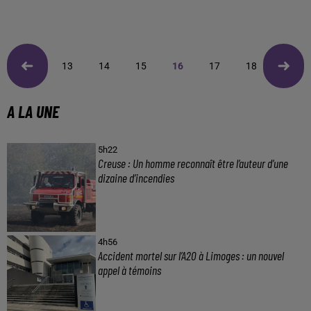
13
14
15
16
17
18
19
A LA UNE
5h22
Creuse : Un homme reconnaît être l’auteur d’une
dizaine d’incendies
4h56
Accident mortel sur l’A20 à Limoges : un nouvel
appel à témoins