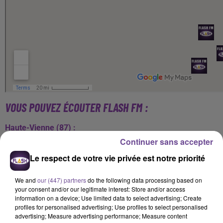
VOUS POUVEZ ÉCOUTER FLASH FM :
Haute-Vienne (87) :
- Limoges : 89.9 MHz
Continuer sans accepter
- Saint-Junien : 98.4 MHz
Le respect de votre vie privée est notre priorité
Creuse (23) :
- Guéret : 97.7 MHz
We and
our (447) partners
do the following data processing based on
your consent and/or our legitimate interest: Store and/or access
Vienne (86) :
information on a device; Use limited data to select advertising; Create
profiles for personalised advertising; Use profiles to select personalised
- Montmorillon : 95 MHz
advertising; Measure advertising performance; Measure content
- Poitiers : DAB+