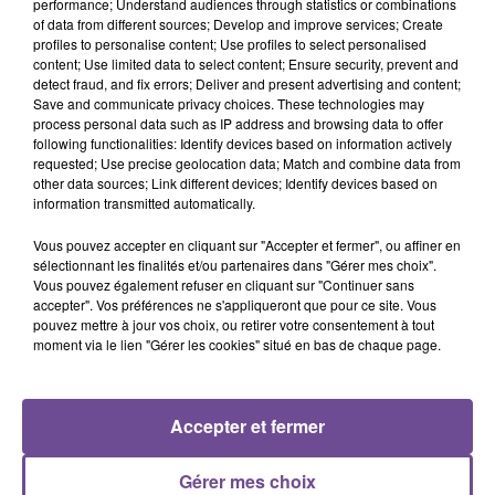
performance; Understand audiences through statistics or combinations
of data from different sources; Develop and improve services; Create
Corrèze (19) :
profiles to personalise content; Use profiles to select personalised
- Brive : 99.9 MHz
content; Use limited data to select content; Ensure security, prevent and
detect fraud, and fix errors; Deliver and present advertising and content;
- Uzerche : 99.9 MHz
Save and communicate privacy choices. These technologies may
EN DAB + :
process personal data such as IP address and browsing data to offer
following functionalities: Identify devices based on information actively
- Haute-Vienne : Limoges, Saint-Junien, Bellac
requested; Use precise geolocation data; Match and combine data from
- Corrèze : Brive, Uzerche, Tulle
other data sources; Link different devices; Identify devices based on
- Vienne : Poitiers
information transmitted automatically.
DERNIERS ARTICLES
Vous pouvez accepter en cliquant sur "Accepter et fermer", ou affiner en
Voir plus
sélectionnant les finalités et/ou partenaires dans "Gérer mes choix".
Vous pouvez également refuser en cliquant sur "Continuer sans
accepter". Vos préférences ne s'appliqueront que pour ce site. Vous
8 août 2026
Champagnac-la-Rivière : appel à témoins de la
pouvez mettre à jour vos choix, ou retirer votre consentement à tout
moment via le lien "Gérer les cookies" situé en bas de chaque page.
gendarmerie
8 août 2026
Accepter et fermer
Une victime forcée de réaliser plusieurs tags vers
un point de deal
Gérer mes choix