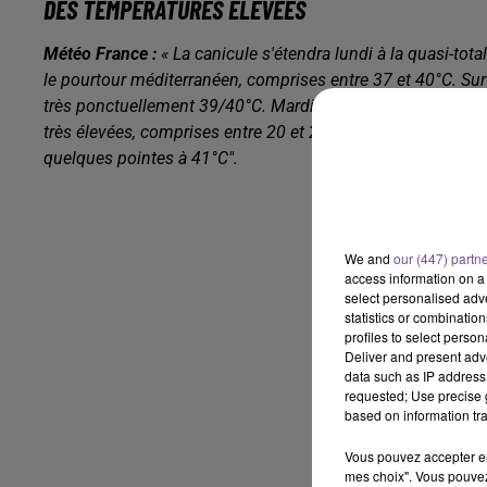
DES TEMPÉRATURES ÉLEVÉES
Météo France :
« La canicule s'étendra lundi à la quasi-tot
le pourtour méditerranéen, comprises entre 37 et 40°C. Sur 
très ponctuellement 39/40°C. Mardi et mercredi constituer
très élevées, comprises entre 20 et 24°C voire un peu plus
quelques pointes à 41°C".
We and
our (447) partn
access information on a 
select personalised ad
statistics or combinatio
profiles to select person
Deliver and present adv
data such as IP address 
requested; Use precise g
based on information tra
Vous pouvez accepter en 
mes choix". Vous pouvez