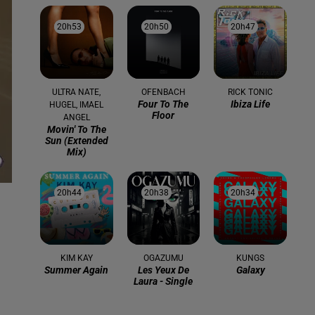
20h53
20h53
20h50
20h50
20h47
20h47
ULTRA NATE,
OFENBACH
RICK TONIC
Four To The
Ibiza Life
HUGEL, IMAEL
Floor
ANGEL
Movin' To The
Sun (extended
Mix)
20h44
20h44
20h38
20h38
20h34
20h34
KIM KAY
OGAZUMU
KUNGS
Summer Again
Les Yeux De
Galaxy
Laura - Single