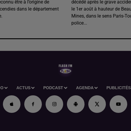
onnu être à l’origine de
décédé après le grave accide
ncendies dans le département
le 1er août à hauteur de Beau
e.
Mines, dans le sens Paris-To
police...
IO
ACTUS
PODCAST
AGENDA
PUBLICITÉS