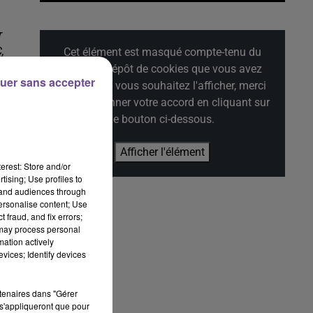
r
,
Cet élément est masqué compte-tenu du
refus du dépôt de cookies que vous avez
uer sans accepter
exprimé. Si vous souhaitez l'afficher, merci
de nous donner votre accord en cliquant sur
le bouton ci-dessous.
Afficher l'élément
erest: Store and/or
tising; Use profiles to
tand audiences through
personalise content; Use
 fraud, and fix errors;
 may process personal
mation actively
vices; Identify devices
rtenaires dans "Gérer
s'appliqueront que pour