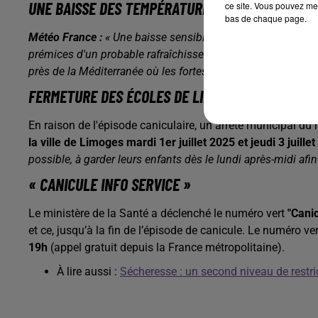
UNE BAISSE DES TEMPÉRATURES ATTENDUE MERC
ce site. Vous pouvez met
bas de chaque page.
Météo France :
« Une baisse sensible s'amorcera mercredi s
prémices d'un probable rafraîchissement sensible jeudi d'ou
près de la Méditerranée où les fortes chaleurs pourraient pe
FERMETURE DES ÉCOLES DE LIMOGES MARDI ET J
En raison de l'épisode caniculaire, un arrêté municipal d
la ville de Limoges mardi 1er juillet 2025 et jeudi 3 juille
possible, à garder leurs enfants dès le lundi après-midi afin
« CANICULE INFO SERVICE »
Le ministère de la Santé a déclenché le numéro vert
"Canic
et ce, jusqu’à la fin de l’épisode de canicule. Le numéro ve
19h
(appel gratuit depuis la France métropolitaine).
À lire aussi :
Sécheresse : un second niveau de restri