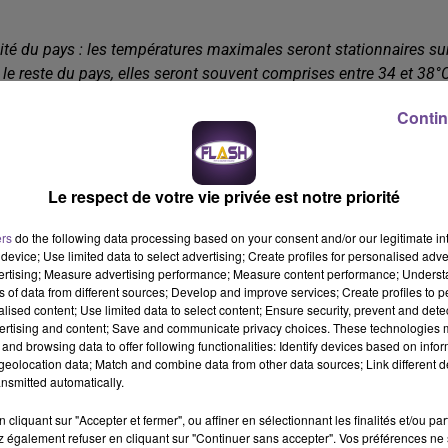
alité du pays : les températures maximales seront stationnaires su
le reste du pays, elles seront souvent comprises entre 34 et 38°C
ont le paroxysme de cet épisode caniculaire avec des minimales,
Contin
 très localement et des maximales atteignant 36 à 40°C avec
Le respect de votre vie privée est notre priorité
ers
do the following data processing based on your consent and/or our legitimate int
device; Use limited data to select advertising; Create profiles for personalised adver
vertising; Measure advertising performance; Measure content performance; Unders
ns of data from different sources; Develop and improve services; Create profiles to 
alised content; Use limited data to select content; Ensure security, prevent and detect
ertising and content; Save and communicate privacy choices. These technologies
and browsing data to offer following functionalities: Identify devices based on infor
eolocation data; Match and combine data from other data sources; Link different de
nsmitted automatically.
cliquant sur "Accepter et fermer", ou affiner en sélectionnant les finalités et/ou pa
 également refuser en cliquant sur "Continuer sans accepter". Vos préférences ne 