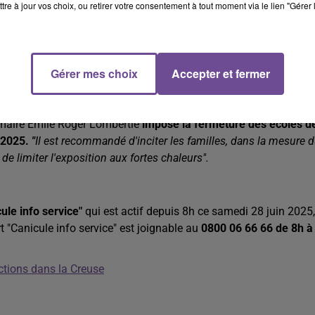
REDI
tre à jour vos choix, ou retirer votre consentement à tout moment via le lien "Gérer 
ur les régions proches de la Manche et la façade atlantique,
est en est, se généralisant à tout le pays en fin de semaine, sauf
rsister ».
Gérer mes choix
Accepter et fermer
EUDI
u maire Emile Roger Lombertie
impose la fermeture des écoles d
t 2025.
"
Il est recommandé d'inciter les familles, dans la mesure 
 de limiter l'exposition aux fortes chaleurs".
ule info service"
qui est actif depuis 8h ce samedi 28 juin 2025,
rt "Canicule info service" est joignable au
0800 06 66 66 de 8h à
ctions dans la Creuse