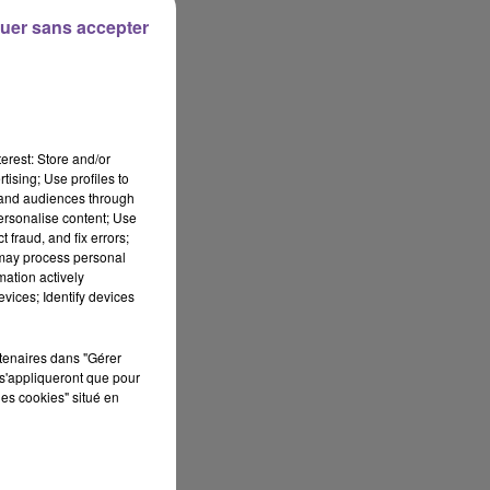
uer sans accepter
res
le
erest: Store and/or
tising; Use profiles to
tand audiences through
personalise content; Use
 fraud, and fix errors;
 may process personal
mation actively
vices; Identify devices
s
rtenaires dans "Gérer
s'appliqueront que pour
les cookies" situé en