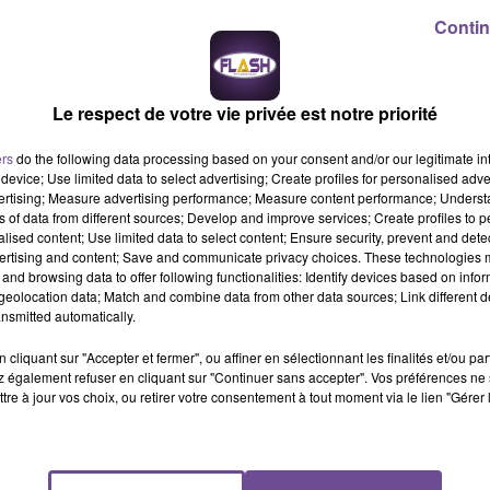
Contin
 suivants peuvent être déposés par l’Éditeur ou par des partenai
Le respect de votre vie privée est notre priorité
Durée maximale de
Identité du responsab
ers
do the following data processing based on your consent and/or our legitimate int
conservation des Cookies
de traitement
device; Use limited data to select advertising; Create profiles for personalised adver
en fonction
vertising; Measure advertising performance; Measure content performance; Unders
13 mois
Partenaires
ns of data from different sources; Develop and improve services; Create profiles to 
alised content; Use limited data to select content; Ensure security, prevent and detect
des contenus
ertising and content; Save and communicate privacy choices. These technologies
13 mois
Partenaires
and browsing data to offer following functionalities: Identify devices based on infor
eolocation data; Match and combine data from other data sources; Link different de
nsmitted automatically.
e et/ou l’Application est disponible via
Plus d’option/ Afficher le
cliquant sur "Accepter et fermer", ou affiner en sélectionnant les finalités et/ou pa
met à l’Utilisateur de connaître :
 également refuser en cliquant sur "Continuer sans accepter". Vos préférences ne 
tre à jour vos choix, ou retirer votre consentement à tout moment via le lien "Gérer 
elles ou politique de vie privée des Partenaires ;
artenaires.