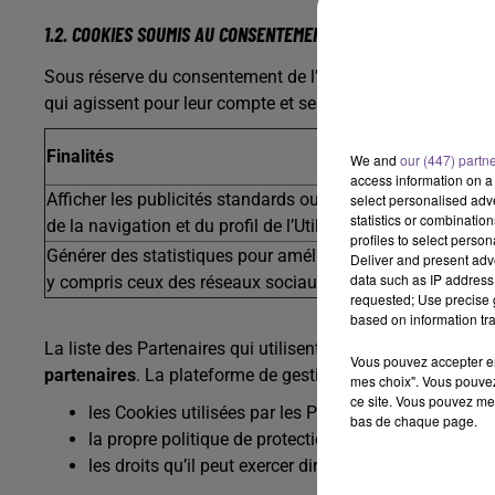
1.2. COOKIES SOUMIS AU CONSENTEMENT
Sous réserve du consentement de l’Utilisateur, les Cookies
qui agissent pour leur compte et selon leurs instructions :
Finalités
We and
our (447) partn
access information on a 
Afficher les publicités standards ou les publicités ciblées 
select personalised ad
statistics or combinatio
de la navigation et du profil de l’Utilisateur
profiles to select person
Générer des statistiques pour améliorer des services ou 
Deliver and present adv
data such as IP address 
y compris ceux des réseaux sociaux
requested; Use precise g
based on information tra
La liste des Partenaires qui utilisent des Cookies sur le Sit
Vous pouvez accepter en 
partenaires
. La plateforme de gestion du consentement per
mes choix". Vous pouvez
ce site. Vous pouvez met
les Cookies utilisées par les Partenaires ;
bas de chaque page.
la propre politique de protection des données personn
les droits qu’il peut exercer directement auprès des P