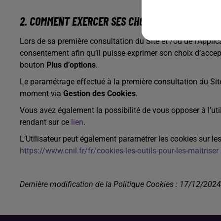
2. COMMENT EXERCER SES CHOIX ?
Lors de sa première consultation du Site et /ou de l’Applica
consentement afin qu’il puisse exprimer son choix d’accept
bouton
Plus d’options
.
Le paramétrage effectué à la première consultation du Site e
moment via
Gestion des Cookies
.
Vous avez également la possibilité de vous opposer à l’u
rendant sur ce
lien
.
L’Utilisateur peut également paramétrer les cookies sur les
https://www.cnil.fr/fr/cookies-les-outils-pour-les-maitriser
Dernière modification de la Politique Cookies : 17/12/2024