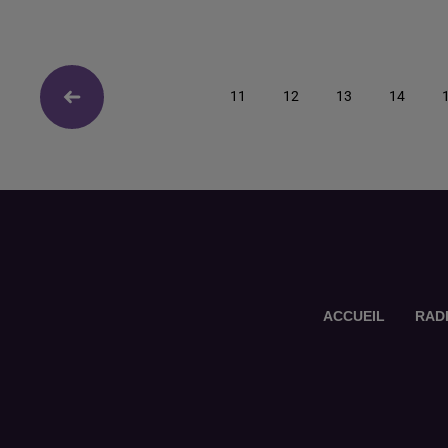
11
12
13
14
ACCUEIL
RAD