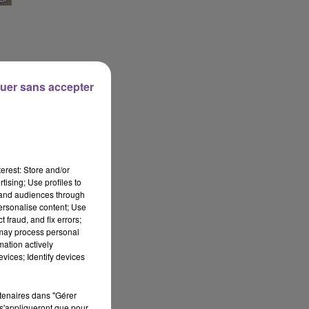
uer sans accepter
erest: Store and/or
tising; Use profiles to
tand audiences through
personalise content; Use
 fraud, and fix errors;
 may process personal
mation actively
vices; Identify devices
rtenaires dans "Gérer
s'appliqueront que pour