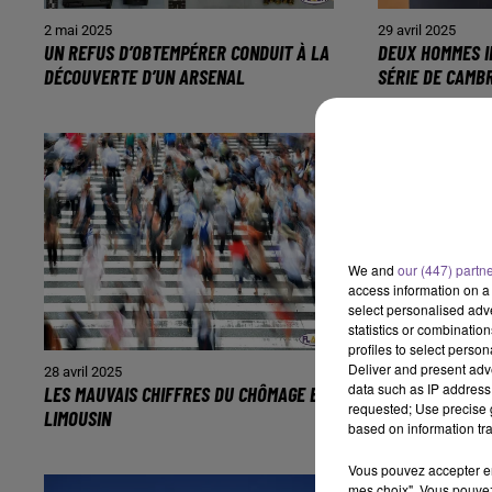
2 mai 2025
29 avril 2025
UN REFUS D’OBTEMPÉRER CONDUIT À LA
DEUX HOMMES I
DÉCOUVERTE D’UN ARSENAL
SÉRIE DE CAMB
We and
our (447) partn
access information on a 
select personalised ad
statistics or combinatio
profiles to select person
Deliver and present adv
28 avril 2025
27 avril 2025
data such as IP address 
LES MAUVAIS CHIFFRES DU CHÔMAGE EN
MOBILISATION 
requested; Use precise g
LIMOUSIN
DE LA LIGNE A
based on information tra
Vous pouvez accepter en 
mes choix". Vous pouvez