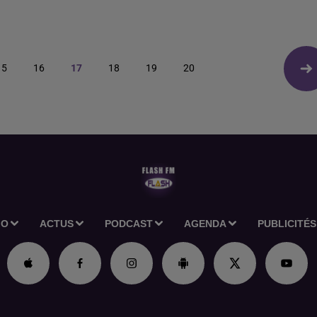
15
16
17
18
19
20
IO
ACTUS
PODCAST
AGENDA
PUBLICITÉS