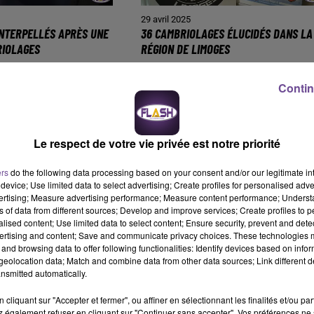
29 avril 2025
NTERPELLÉS APRÈS UNE
36 CAMBRIOLAGES ÉLUCIDÉS DANS LA
RIOLAGES
RÉGION DE LIMOGES
Contin
Le respect de votre vie privée est notre priorité
ers
do the following data processing based on your consent and/or our legitimate int
device; Use limited data to select advertising; Create profiles for personalised adver
vertising; Measure advertising performance; Measure content performance; Unders
ns of data from different sources; Develop and improve services; Create profiles to 
alised content; Use limited data to select content; Ensure security, prevent and detect
ertising and content; Save and communicate privacy choices. These technologies
25 avril 2025
and browsing data to offer following functionalities: Identify devices based on infor
POUR LA RÉOUVERTURE
LMS : LIMOGES S'IMPOSE AU FORCEPS
eolocation data; Match and combine data from other data sources; Link different de
NGOULÊME-LIMOGES
CONTRE CESSON-RENNES (30-29)
nsmitted automatically.
cliquant sur "Accepter et fermer", ou affiner en sélectionnant les finalités et/ou pa
 également refuser en cliquant sur "Continuer sans accepter". Vos préférences ne 