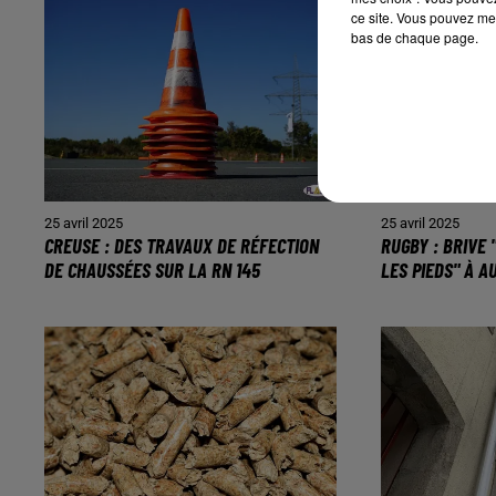
ce site. Vous pouvez met
bas de chaque page.
25 avril 2025
25 avril 2025
CREUSE : DES TRAVAUX DE RÉFECTION
RUGBY : BRIVE 
DE CHAUSSÉES SUR LA RN 145
LES PIEDS" À A