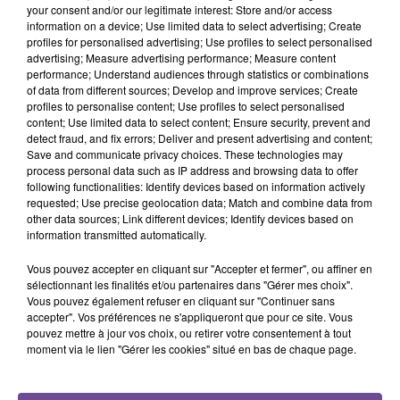
Agriculteurs
your consent and/or our legitimate interest: Store and/or access
information on a device; Use limited data to select advertising; Create
profiles for personalised advertising; Use profiles to select personalised
advertising; Measure advertising performance; Measure content
performance; Understand audiences through statistics or combinations
of data from different sources; Develop and improve services; Create
profiles to personalise content; Use profiles to select personalised
content; Use limited data to select content; Ensure security, prevent and
detect fraud, and fix errors; Deliver and present advertising and content;
Save and communicate privacy choices. These technologies may
DERNIERS TITRES
process personal data such as IP address and browsing data to offer
following functionalities: Identify devices based on information actively
requested; Use precise geolocation data; Match and combine data from
other data sources; Link different devices; Identify devices based on
6h57
6h57
6h54
6h54
6h50
6h50
information transmitted automatically.
Vous pouvez accepter en cliquant sur "Accepter et fermer", ou affiner en
sélectionnant les finalités et/ou partenaires dans "Gérer mes choix".
Vous pouvez également refuser en cliquant sur "Continuer sans
accepter". Vos préférences ne s'appliqueront que pour ce site. Vous
pouvez mettre à jour vos choix, ou retirer votre consentement à tout
LUIS FONSI
VITAA
DJ SNAKE FEAT.
moment via le lien "Gérer les cookies" situé en bas de chaque page.
Echame La Culpa
Ca Fait Mal
BIPOLAR SUNSHINE
Paradise