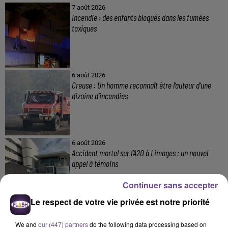
7 août 2026
Incendie : des enfants bloqués dans les fumées
toxiques
6 août 2026
Creuse : Un homme reconnaît être l’auteur d’une
dizaine d’incendies
6 août 2026
Accident mortel sur l’A20 à Limoges : un nouvel
appel à témoins
Continuer sans accepter
Le respect de votre vie privée est notre priorité
4 août 2026
Haute-Vienne : une aide pour les Jeunes
We and
our (447) partners
do the following data processing based on