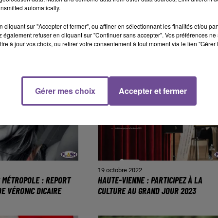
nsmitted automatically.
2
7 novembre 2022
R LA RN 141 :
LA TRÊVE HIVERNALE DU 1ER NOVEM
cliquant sur "Accepter et fermer", ou affiner en sélectionnant les finalités et/ou pa
LA BRETELLE DE SORTIE
2022 AU 31 MARS 2023
 également refuser en cliquant sur "Continuer sans accepter". Vos préférences ne 
tre à jour vos choix, ou retirer votre consentement à tout moment via le lien "Gérer 
Gérer mes choix
Accepter et fermer
19 octobre 2022
S MÉTROPOLE : REPORT
HAUTE-VIENNE : PARTICIPEZ À LA
DE VÉRONIC DICAIRE
CULTURE AU GRAND JOUR 2023