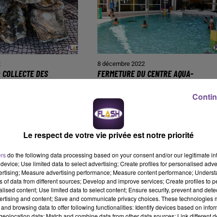
2
8 décembre 2022
: COLLECTE DES
FERMETURE DU CENTRE AQUA-
ÎTRES, DE MOULES ET
RÉCRÉATIF DE ST JUNIEN PENDANT
LES...
Contin
Le respect de votre vie privée est notre priorité
ers
do the following data processing based on your consent and/or our legitimate int
device; Use limited data to select advertising; Create profiles for personalised adver
vertising; Measure advertising performance; Measure content performance; Unders
ns of data from different sources; Develop and improve services; Create profiles to 
alised content; Use limited data to select content; Ensure security, prevent and detect
ertising and content; Save and communicate privacy choices. These technologies
and browsing data to offer following functionalities: Identify devices based on infor
eolocation data; Match and combine data from other data sources; Link different de