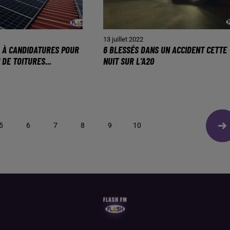
13 juillet 2022
L À CANDIDATURES POUR
6 BLESSÉS DANS UN ACCIDENT CETTE
 DE TOITURES...
NUIT SUR L’A20
5
6
7
8
9
10