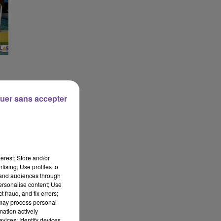
uer sans accepter
erest: Store and/or
tising; Use profiles to
tand audiences through
personalise content; Use
 fraud, and fix errors;
 may process personal
mation actively
vices; Identify devices