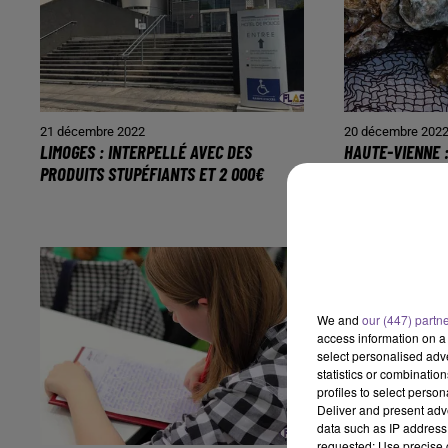
21 décembre 2022
20 décembre 202
LIMOGES : INTERPELLÉ AVEC DES
HAUTE-VIENNE 
PRODUITS STUPÉFIANTS ET 2 000€
COQUILLES D’HU
DE...
We and
our (447) partn
access information on a 
select personalised ad
statistics or combinatio
profiles to select person
Deliver and present adv
data such as IP address 
requested; Use precise g