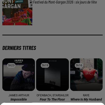
Festival du Mont-Gargan 2026 : six jours de fête
DERNIERS TITRES
5h23
5h23
5h19
5h19
5h16
5h16
JAMES ARTHUR
OFENBACH, STARSAILOR
RAYE
Impossible
Four To The Floor
Where Is My Husband