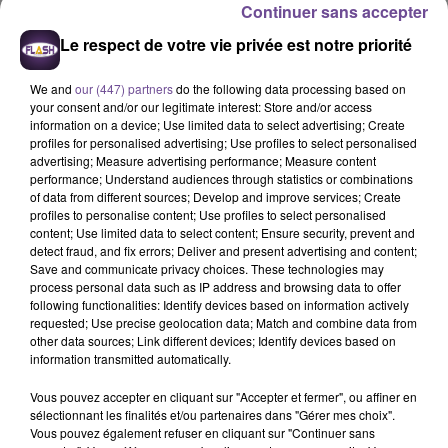
Continuer sans accepter
5h12
5h12
5h10
5h10
5h07
5h07
Le respect de votre vie privée est notre priorité
We and
our (447) partners
do the following data processing based on
your consent and/or our legitimate interest: Store and/or access
information on a device; Use limited data to select advertising; Create
profiles for personalised advertising; Use profiles to select personalised
SIENNA SPIRO
JULIEN LIEB
47TER
advertising; Measure advertising performance; Measure content
Die On This Hill
Dis-Moi Où
Superstar
performance; Understand audiences through statistics or combinations
of data from different sources; Develop and improve services; Create
profiles to personalise content; Use profiles to select personalised
content; Use limited data to select content; Ensure security, prevent and
detect fraud, and fix errors; Deliver and present advertising and content;
Save and communicate privacy choices. These technologies may
Cet élément est masqué compte-tenu du refus du
process personal data such as IP address and browsing data to offer
following functionalities: Identify devices based on information actively
dépôt de cookies que vous avez exprimé. Si vous
requested; Use precise geolocation data; Match and combine data from
souhaitez l'afficher, merci de nous donner votre accord
other data sources; Link different devices; Identify devices based on
en cliquant sur le bouton ci-dessous.
information transmitted automatically.
Vous pouvez accepter en cliquant sur "Accepter et fermer", ou affiner en
Afficher l'élément
sélectionnant les finalités et/ou partenaires dans "Gérer mes choix".
Vous pouvez également refuser en cliquant sur "Continuer sans