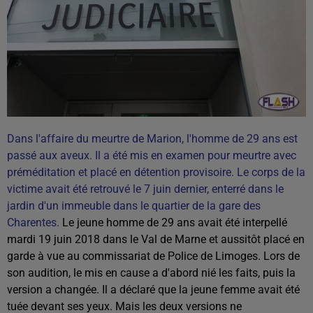
Dans l'affaire du meurtre de Marion, l'homme de 29 ans est
passé aux aveux. Il a été mis en examen pour meurtre avec
préméditation et placé en détention provisoire.
Le corps de la
victime avait été retrouvé le 7 juin dernier, enterré dans le
jardin d'un immeuble dans le quartier de la gare des
Charentes.
Le jeune homme de 29 ans avait été interpellé
mardi 19 juin 2018 dans le Val de Marne et aussitôt placé en
garde à vue au commissariat de Police de Limoges. Lors de
son audition, le mis en cause a d'abord nié les faits, puis la
version a changée. Il a déclaré que la jeune femme avait été
tuée devant ses yeux. Mais les deux versions ne