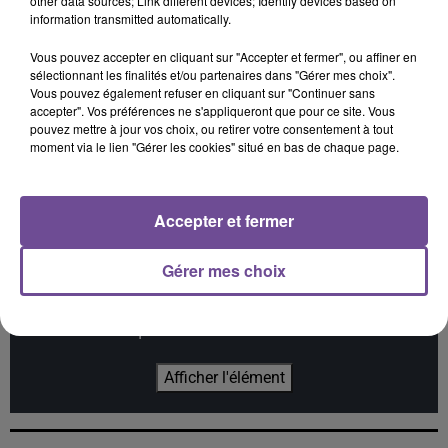
other data sources; Link different devices; Identify devices based on
information transmitted automatically.
Vous pouvez accepter en cliquant sur "Accepter et fermer", ou affiner en
sélectionnant les finalités et/ou partenaires dans "Gérer mes choix".
Vous pouvez également refuser en cliquant sur "Continuer sans
RICK TONIC
KIM KAY
OGAZUMU
accepter". Vos préférences ne s'appliqueront que pour ce site. Vous
Ibiza Life
Summer Again
Les Yeux De Laura -
pouvez mettre à jour vos choix, ou retirer votre consentement à tout
Single
moment via le lien "Gérer les cookies" situé en bas de chaque page.
Accepter et fermer
Cet élément est masqué compte-tenu du refus du
Gérer mes choix
dépôt de cookies que vous avez exprimé. Si vous
souhaitez l'afficher, merci de nous donner votre accord
en cliquant sur le bouton ci-dessous.
Afficher l'élément