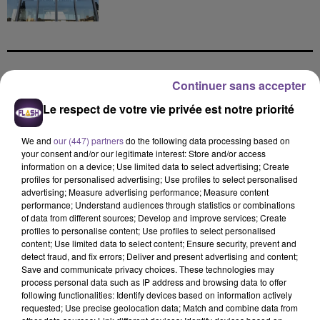
Continuer sans accepter
DERNIERS TITRES
Le respect de votre vie privée est notre priorité
We and
our (447) partners
do the following data processing based on
20h58
20h58
20h53
20h53
20h50
20h50
your consent and/or our legitimate interest: Store and/or access
information on a device; Use limited data to select advertising; Create
profiles for personalised advertising; Use profiles to select personalised
advertising; Measure advertising performance; Measure content
performance; Understand audiences through statistics or combinations
of data from different sources; Develop and improve services; Create
profiles to personalise content; Use profiles to select personalised
TAME IMPALA, JENNIE
ULTRA NATE, HUGEL,
OFENBACH
content; Use limited data to select content; Ensure security, prevent and
Dracula (jennie Remix
Four To The Floor
IMAEL ANGEL
detect fraud, and fix errors; Deliver and present advertising and content;
- Boys Noize Disko
Movin' To The Sun
Save and communicate privacy choices. These technologies may
Version)
(extended Mix)
process personal data such as IP address and browsing data to offer
following functionalities: Identify devices based on information actively
20h47
20h47
20h44
20h44
20h38
20h38
requested; Use precise geolocation data; Match and combine data from