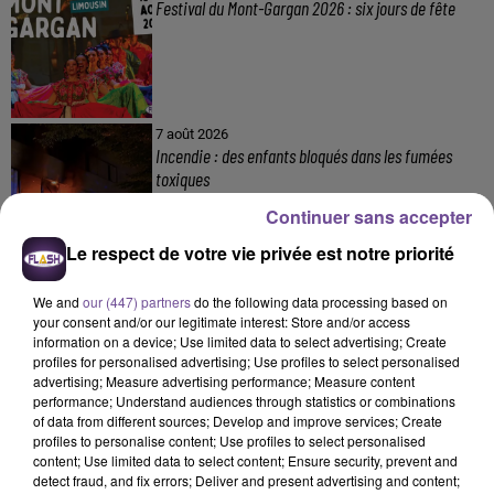
Festival du Mont-Gargan 2026 : six jours de fête
7 août 2026
Incendie : des enfants bloqués dans les fumées
toxiques
Continuer sans accepter
Le respect de votre vie privée est notre priorité
We and
our (447) partners
do the following data processing based on
your consent and/or our legitimate interest: Store and/or access
information on a device; Use limited data to select advertising; Create
profiles for personalised advertising; Use profiles to select personalised
DERNIERS TITRES
advertising; Measure advertising performance; Measure content
performance; Understand audiences through statistics or combinations
of data from different sources; Develop and improve services; Create
profiles to personalise content; Use profiles to select personalised
11h51
11h51
11h47
11h47
11h41
11h41
content; Use limited data to select content; Ensure security, prevent and
detect fraud, and fix errors; Deliver and present advertising and content;