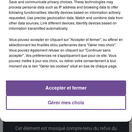
Save and communicate privacy choices. These technologies may
process personal data such as IP address and browsing data to offer
following functionalities: Identify devices based on information actively
requested; Use precise geolocation data; Match and combine data from
other data sources; Link different devices; Identify devices based on
JUNGELI, IMEN ES
TEDDY SWIMS
ZAZIE
information transmitted automatically.
Petit Génie (feat.
Mr Know It All
Peu Importe
Abou Debeing
Vous pouvez accepter en cliquant sur "Accepter et fermer", ou affiner en
sélectionnant les finalités et/ou partenaires dans "Gérer mes choix".
11h37
11h37
11h35
11h35
11h30
11h30
Vous pouvez également refuser en cliquant sur "Continuer sans
accepter". Vos préférences ne s'appliqueront que pour ce site. Vous
pouvez mettre à jour vos choix, ou retirer votre consentement à tout
moment via le lien "Gérer les cookies" situé en bas de chaque page.
Accepter et fermer
DAVID GUETTA FEAT. SIA
GIMS
TAYLOR SWIFT
Flames
Soleil
Opalite
Gérer mes choix
Cet élément est masqué compte-tenu du refus du