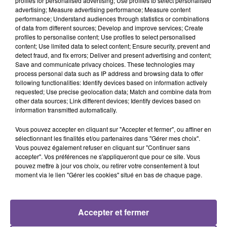
profiles for personalised advertising; Use profiles to select personalised
Cet élément est masqué compte-tenu du refus du
advertising; Measure advertising performance; Measure content
dépôt de cookies que vous avez exprimé. Si vous
performance; Understand audiences through statistics or combinations
souhaitez l'afficher, merci de nous donner votre accord
of data from different sources; Develop and improve services; Create
profiles to personalise content; Use profiles to select personalised
en cliquant sur le bouton ci-dessous.
content; Use limited data to select content; Ensure security, prevent and
detect fraud, and fix errors; Deliver and present advertising and content;
Afficher l'élément
Save and communicate privacy choices. These technologies may
process personal data such as IP address and browsing data to offer
following functionalities: Identify devices based on information actively
requested; Use precise geolocation data; Match and combine data from
other data sources; Link different devices; Identify devices based on
information transmitted automatically.
Vous pouvez accepter en cliquant sur "Accepter et fermer", ou affiner en
PRÈS DE CHEZ VOUS
sélectionnant les finalités et/ou partenaires dans "Gérer mes choix".
Vous pouvez également refuser en cliquant sur "Continuer sans
accepter". Vos préférences ne s'appliqueront que pour ce site. Vous
pouvez mettre à jour vos choix, ou retirer votre consentement à tout
moment via le lien "Gérer les cookies" situé en bas de chaque page.
Accepter et fermer