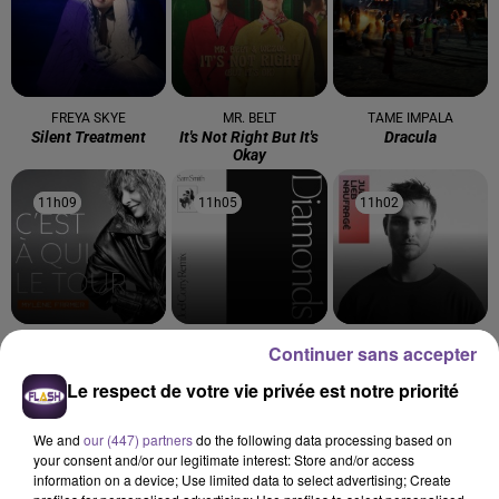
FREYA SKYE
MR. BELT
TAME IMPALA
Silent Treatment
It's Not Right But It's
Dracula
Okay
11h09
11h09
11h05
11h05
11h02
11h02
MYLÈNE FARMER
Sam Smith
JULIEN LIEB
Continuer sans accepter
C'est À Qui Le Tour
Diamonds
Dis-Moi Où
Le respect de votre vie privée est notre priorité
We and
our (447) partners
do the following data processing based on
your consent and/or our legitimate interest: Store and/or access
information on a device; Use limited data to select advertising; Create