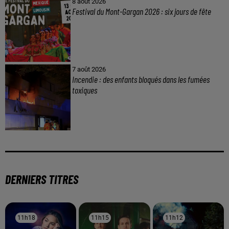
8 août 2026
Festival du Mont-Gargan 2026 : six jours de fête
7 août 2026
Incendie : des enfants bloqués dans les fumées
toxiques
DERNIERS TITRES
11h18
11h18
11h15
11h15
11h12
11h12