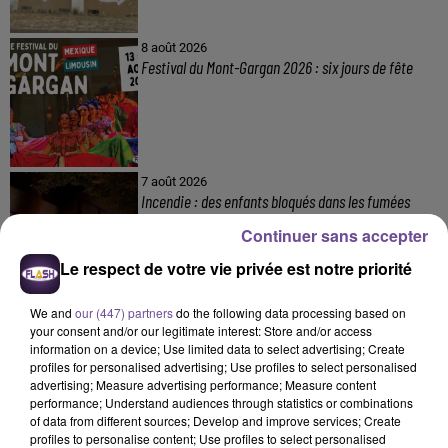
8 août 2026
Festival du Mont-Gargan 2026 : six jours de fête
7 août 2026
Incendie : des enfants bloqués dans les fumées
toxiques
Continuer sans accepter
Le respect de votre vie privée est notre priorité
We and
our (447) partners
do the following data processing based on
your consent and/or our legitimate interest: Store and/or access
information on a device; Use limited data to select advertising; Create
profiles for personalised advertising; Use profiles to select personalised
advertising; Measure advertising performance; Measure content
DERNIERS TITRES
performance; Understand audiences through statistics or combinations
of data from different sources; Develop and improve services; Create
profiles to personalise content; Use profiles to select personalised