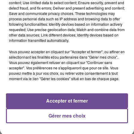
content; Use limited data to select content; Ensure security, prevent and
9h06
9h06
9h02
9h02
8h57
8h57
detect fraud, and fix errors; Deliver and present advertising and content;
Save and communicate privacy choices. These technologies may
process personal data such as IP address and browsing data to offer
following functionalities: Identify devices based on information actively
requested; Use precise geolocation data; Match and combine data from
other data sources; Link different devices; Identify devices based on
information transmitted automatically.
Robin Schulz Feat. Wes
JENNIFER LOPEZ
JUNGELI FEAT. EMMA
Alane
Save Me Tonight
Juste Un Peu
Vous pouvez accepter en cliquant sur "Accepter et fermer", ou affiner en
sélectionnant les finalités et/ou partenaires dans "Gérer mes choix".
Vous pouvez également refuser en cliquant sur "Continuer sans
8h54
8h54
8h50
8h50
8h43
8h43
accepter". Vos préférences ne s'appliqueront que pour ce site. Vous
pouvez mettre à jour vos choix, ou retirer votre consentement à tout
moment via le lien "Gérer les cookies" situé en bas de chaque page.
Accepter et fermer
MARK RONSON FEAT.
TAME IMPALA
DUA LIPA
Dracula
Houdini
MILEY CYRUS
Nothing Breaks Like A
Gérer mes choix
Heart