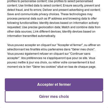
profiles to personalise content; Use profiles to select personalised
content; Use limited data to select content; Ensure security, prevent and
detect fraud, and fix errors; Deliver and present advertising and content;
Save and communicate privacy choices. These technologies may
process personal data such as IP address and browsing data to offer
following functionalities: Identify devices based on information actively
requested; Use precise geolocation data; Match and combine data from
2 février 2026
other data sources; Link different devices; Identify devices based on
PANAZOL FEYTIAT BASKET : GAGNEZ VOS PLACES POUR LE MATCH
information transmitted automatically.
CONTRE...
Vous pouvez accepter en cliquant sur "Accepter et fermer", ou affiner en
Jusqu'au vendredi 6 février 2026 19h, gagnez vos places
sélectionnant les finalités et/ou partenaires dans "Gérer mes choix".
pour le match de basket opposant le Panazol Feytiat Basket
Vous pouvez également refuser en cliquant sur "Continuer sans
à Cassen Saint-Geours
accepter". Vos préférences ne s'appliqueront que pour ce site. Vous
pouvez mettre à jour vos choix, ou retirer votre consentement à tout
moment via le lien "Gérer les cookies" situé en bas de chaque page.
Accepter et fermer
Gérer mes choix