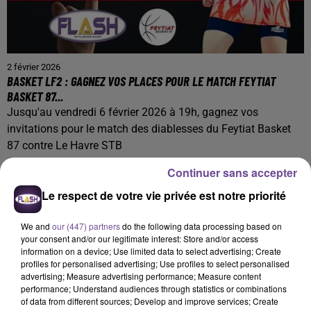
2 février 2026
BASKET LF2 : GAGNEZ VOS PLACES POUR LE MATCH FEYTIAT
BASKET 87...
Jusqu'au vendredi 6 février 2026 à 19h, gagnez vos
invitations pour le match des diablesses du Feytiat Basket
87 contre Le Havre STB
Continuer sans accepter
Le respect de votre vie privée est notre priorité
We and
our (447) partners
do the following data processing based on
your consent and/or our legitimate interest: Store and/or access
information on a device; Use limited data to select advertising; Create
profiles for personalised advertising; Use profiles to select personalised
advertising; Measure advertising performance; Measure content
performance; Understand audiences through statistics or combinations
of data from different sources; Develop and improve services; Create