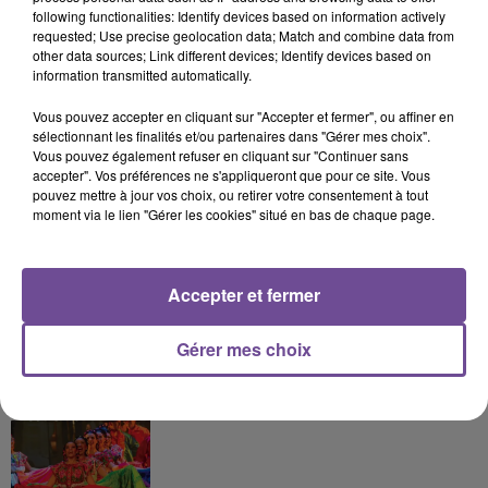
A LA UNE
following functionalities: Identify devices based on information actively
requested; Use precise geolocation data; Match and combine data from
other data sources; Link different devices; Identify devices based on
information transmitted automatically.
8 août 2026
Champagnac-la-Rivière : appel à témoins de la
Vous pouvez accepter en cliquant sur "Accepter et fermer", ou affiner en
gendarmerie
sélectionnant les finalités et/ou partenaires dans "Gérer mes choix".
Vous pouvez également refuser en cliquant sur "Continuer sans
accepter". Vos préférences ne s'appliqueront que pour ce site. Vous
pouvez mettre à jour vos choix, ou retirer votre consentement à tout
moment via le lien "Gérer les cookies" situé en bas de chaque page.
8 août 2026
Une victime forcée de réaliser plusieurs tags vers
un point de deal
Accepter et fermer
Gérer mes choix
8 août 2026
Festival du Mont-Gargan 2026 : six jours de fête