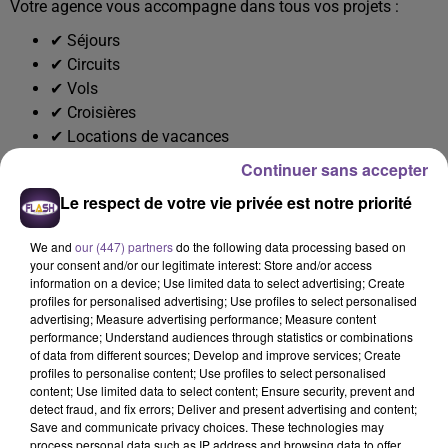
Votre agence vous accompagne dans tous vos projets :
✔ Séjours
✔ Circuits
✔ Vols
✔ Croisières
✔ Locations de vacances
📍 COMMENT PARTICIPER ?
Continuer sans accepter
Le respect de votre vie privée est notre priorité
C'est simple !
1 Rendez-vous au studio Flash FM à la Foire de Limoges.
We and
our (447) partners
do the following data processing based on
your consent and/or our legitimate interest: Store and/or access
2 Remplissez votre bulletin de participation.
information on a device; Use limited data to select advertising; Create
3 Croisez les doigts 🤞
profiles for personalised advertising; Use profiles to select personalised
Jusqu'au dimanche 7 juin
advertising; Measure advertising performance; Measure content
performance; Understand audiences through statistics or combinations
🌞 Votre prochain voyage commence peut-être aujourd'hui...
of data from different sources; Develop and improve services; Create
profiles to personalise content; Use profiles to select personalised
content; Use limited data to select content; Ensure security, prevent and
detect fraud, and fix errors; Deliver and present advertising and content;
Save and communicate privacy choices. These technologies may
process personal data such as IP address and browsing data to offer