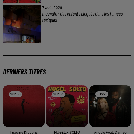
7 août 2026
Incendie : des enfants bloqués dans les fumées
toxiques
DERNIERS TITRES
20h56
20h56
20h54
20h54
20h51
20h51
Imagine Dragons
HUGEL X SOLTO
Angèle Feat. Damso