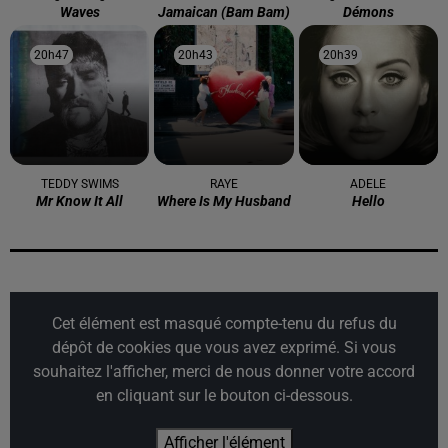
Waves
Jamaican (bam Bam)
Démons
20h47
20h47
20h43
20h43
20h39
20h39
TEDDY SWIMS
RAYE
ADELE
Mr Know It All
Where Is My Husband
Hello
Cet élément est masqué compte-tenu du refus du
dépôt de cookies que vous avez exprimé. Si vous
souhaitez l'afficher, merci de nous donner votre accord
en cliquant sur le bouton ci-dessous.
Afficher l'élément