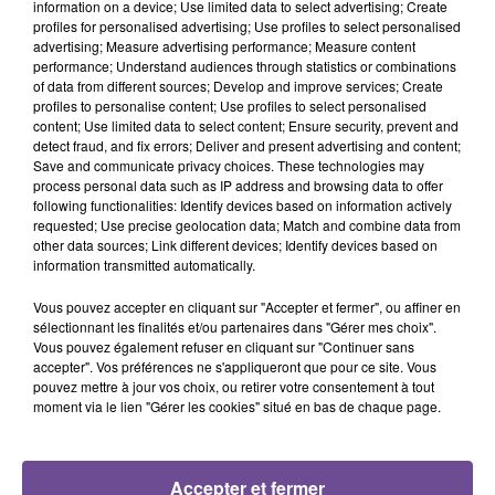
information on a device; Use limited data to select advertising; Create
profiles for personalised advertising; Use profiles to select personalised
advertising; Measure advertising performance; Measure content
performance; Understand audiences through statistics or combinations
of data from different sources; Develop and improve services; Create
profiles to personalise content; Use profiles to select personalised
content; Use limited data to select content; Ensure security, prevent and
27 juillet 2026
detect fraud, and fix errors; Deliver and present advertising and content;
INCENDIES EN GIRONDE : LE LIMOUSIN SE MOBILISE
Save and communicate privacy choices. These technologies may
process personal data such as IP address and browsing data to offer
following functionalities: Identify devices based on information actively
requested; Use precise geolocation data; Match and combine data from
other data sources; Link different devices; Identify devices based on
information transmitted automatically.
Vous pouvez accepter en cliquant sur "Accepter et fermer", ou affiner en
sélectionnant les finalités et/ou partenaires dans "Gérer mes choix".
Vous pouvez également refuser en cliquant sur "Continuer sans
accepter". Vos préférences ne s'appliqueront que pour ce site. Vous
pouvez mettre à jour vos choix, ou retirer votre consentement à tout
moment via le lien "Gérer les cookies" situé en bas de chaque page.
Accepter et fermer