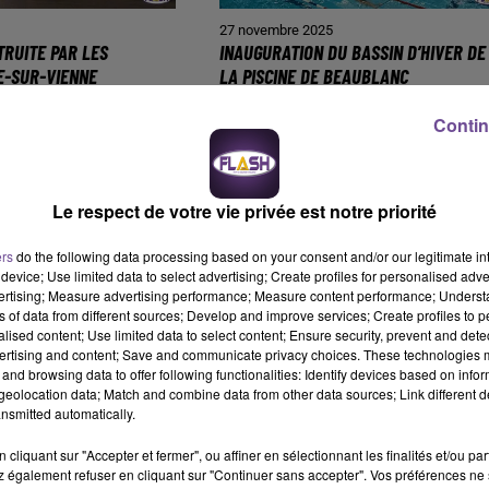
5
27 novembre 2025
TRUITE PAR LES
INAUGURATION DU BASSIN D’HIVER DE
E-SUR-VIENNE
LA PISCINE DE BEAUBLANC
Contin
Le respect de votre vie privée est notre priorité
ers
do the following data processing based on your consent and/or our legitimate int
device; Use limited data to select advertising; Create profiles for personalised adver
vertising; Measure advertising performance; Measure content performance; Unders
ns of data from different sources; Develop and improve services; Create profiles to 
alised content; Use limited data to select content; Ensure security, prevent and detect
ertising and content; Save and communicate privacy choices. These technologies
5
20 novembre 2025
and browsing data to offer following functionalities: Identify devices based on infor
ILANCE ORANGE NEIGE -
SAINT-JUNIEN : DÉMANTÈLEMENT D’U
eolocation data; Match and combine data from other data sources; Link different de
POINT DE DEAL EN CENTRE-VILLE
nsmitted automatically.
cliquant sur "Accepter et fermer", ou affiner en sélectionnant les finalités et/ou pa
 également refuser en cliquant sur "Continuer sans accepter". Vos préférences ne 