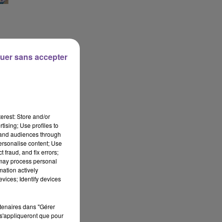
uer sans accepter
erest: Store and/or
tising; Use profiles to
tand audiences through
personalise content; Use
 fraud, and fix errors;
 may process personal
mation actively
N
vices; Identify devices
rtenaires dans "Gérer
s'appliqueront que pour