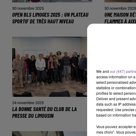
30 novembre 2025
30 novembre 202
OPEN BLS LIMOGES 2025 : UN PLATEAU
UNE MAISON DÉ
SPORTIF DE TRÈS HAUT NIVEAU
FLAMMES À AIX
We and
our (447) partn
access information on a 
select personalised ad
statistics or combinatio
profiles to select person
Deliver and present adv
24 novembre 2025
22 novembre 202
data such as IP address 
LA BONNE SANTÉ DU CLUB DE LA
LIMOUSIN : VIG
requested; Use precise g
PRESSE DU LIMOUSIN
VERGLAS
based on information tra
Vous pouvez accepter en 
mes choix". Vous pouvez