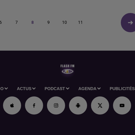
6
7
8
9
10
11
IO
ACTUS
PODCAST
AGENDA
PUBLICITÉS