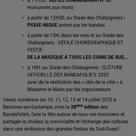
à 11H30 :
DÉFILÉ COMMÉMORATIF
au
monument aux morts
à partir de 12H30, au Stade des Châtaigniers
:
PIQUE-NIQUE
animé par les bandas
à partir de 15H, dans les rues et au Stade des
Châtaigniers : DÉFILÉ CHORÉGRAPHIQUE ET
FESTIF
DE LA MUSIQUE Á TOUS LES COINS DE RUE…
à 18H, au Stade des Châtaigniers : CLÔTURE
OFFICIELLE DES BANDAFOLIE’S 2025
avec de la restitution des « clés de la ville » à
Madame le Maire par les organisateurs
Venez nombreux les 10, 11, 12, 13 et 14 juillet 2025 à
ème
Bessines-sur-Gartempe, vivre la
28
édition
des
Bandafolie’s, faire la fête autour de tous ces musiciens et
partager la chaleur, la convivialité et l’échange des cultures
dans une ambiance des grandes fiestas du Sud-Ouest !