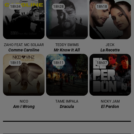
18h34
18h34
18h28
18h28
18h18
18h18
ZAHO FEAT. MC SOLAAR
TEDDY SWIMS
JECK
Comme Caroline
Mr Know It All
La Recette
18h15
18h15
18h11
18h11
18h07
18h07
NICO
TAME IMPALA
NICKY JAM
Am I Wrong
Dracula
El Perdon