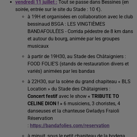
vendredi 11 juillet :
Tout se passe dans Bessines (en
soirée, entrée sur le site du Stade : 10 €).
à 19H et organisées en collaboration avec le club
bessinaud BSGA : LES VINGTIÈMES
BANDAFOULÉES - Corrida pédestre de 8 km dans
et autour du bourg, animée par les groupes
musicaux
à partir de 19H30, au Stade des Châtaigniers :
FOOD FOLIE’S
(stands de restauration divers et
variés) animées par les bandas
à 22H30, sur la scène du grand chapiteau « BLS
Location » du Stade des Châtaigniers :
Concert festif
avec le show
« TRIBUTE TO
CELINE DION ! »
6 musiciens, 3 choristes, 4
danseuses et la chanteuse Gwladys Fraioli
Réservation
:
https://bandafolies.com/reservation
à minuit, sous le petit chapiteau de la bodega