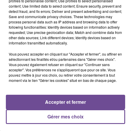
profiles to personalise content; Use profiles to select personalised
Mairie : DÉAMBULATION et PRÉSENTATION DE
content; Use limited data to select content; Ensure security, prevent and
TOUS LES GROUPES
detect fraud, and fix errors; Deliver and present advertising and content;
Save and communicate privacy choices. These technologies may
à partir de 19H30, au Stade des Châtaigniers :
process personal data such as IP address and browsing data to offer
GRANDE NUIT DES BANDAFOLIE’S
following functionalities: Identify devices based on information actively
requested; Use precise geolocation data; Match and combine data from
Venez retrouver la chaleur, la convivialité et
other data sources; Link different devices; Identify devices based on
l’échange des cultures dans une ambiance des
information transmitted automatically.
grandes fêtes du Sud-Ouest
Vous pouvez accepter en cliquant sur "Accepter et fermer", ou affiner en
Près de 300 musiciens, 3 scènes, 2 chapiteaux
sélectionnant les finalités et/ou partenaires dans "Gérer mes choix".
REPAS FERIA
préparé par un traiteur :
19 € avec
Vous pouvez également refuser en cliquant sur "Continuer sans
la prestation de tous les groupes
et de LA
accepter". Vos préférences ne s'appliqueront que pour ce site. Vous
pouvez mettre à jour vos choix, ou retirer votre consentement à tout
BANDA DE BESSINES
moment via le lien "Gérer les cookies" situé en bas de chaque page.
Réservation conseillée :
https://bandafolies.com/reservation
dès 23h et jusqu’au petit matin, sous le petit
Accepter et fermer
chapiteau de la bodega CD87 du Stade des
Châtaigniers :
Gérer mes choix
BODEGA-LIVE
animée par les bandas puis par
Michel MERCURY