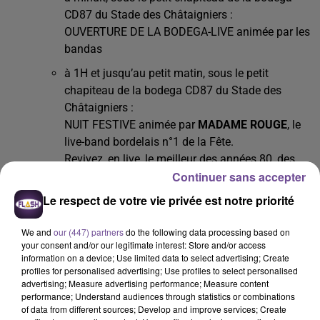
CD87 du Stade des Châtaigniers :
OUVERTURE DE LA BODEGA-LIVE
animée par les
bandas
à 1H et jusqu’au petit matin, sous le petit
chapiteau de la bodega CD87 du Stade des
Châtaigniers :
NUIT FESTIVE animée par
MADAME ROUGE
, le
live-band bordelais n°1 de la Fête.
Revivez, en live, le meilleur des années 80, des
Continuer sans accepter
années 90 et des années 2000 !
Le respect de votre vie privée est notre priorité
samedi 12 juillet :
Tout se passe dans Bessines (en
We and
our (447) partners
do the following data processing based on
soirée, entrée sur le site du Stade : 10 €)
your consent and/or our legitimate interest: Store and/or access
information on a device; Use limited data to select advertising; Create
profiles for personalised advertising; Use profiles to select personalised
à 10H30
:
RÉVEIL DE LA VILLE EN MUSIQUE
advertising; Measure advertising performance; Measure content
performance; Understand audiences through statistics or combinations
of data from different sources; Develop and improve services; Create
à 16H, à travers le bourg jusqu’à la place de la