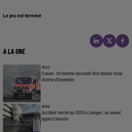
Le jeu est terminé
A LA UNE
5h22
Creuse : Un homme reconnaît être l’auteur d’une
dizaine d’incendies
4h56
Accident mortel sur l’A20 à Limoges : un nouvel
appel à témoins