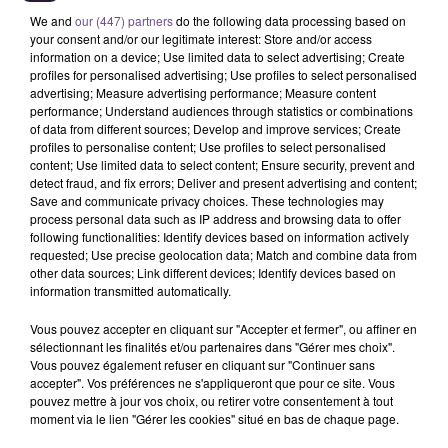
We and
our (447) partners
do the following data processing based on
your consent and/or our legitimate interest: Store and/or access
information on a device; Use limited data to select advertising; Create
profiles for personalised advertising; Use profiles to select personalised
advertising; Measure advertising performance; Measure content
performance; Understand audiences through statistics or combinations
of data from different sources; Develop and improve services; Create
profiles to personalise content; Use profiles to select personalised
3 juin 2019
content; Use limited data to select content; Ensure security, prevent and
APPEL À PROJETS POUR LES COMMÉMORATIONS DU 75E
detect fraud, and fix errors; Deliver and present advertising and content;
ANNIVERSAIRE DE LA...
Save and communicate privacy choices. These technologies may
process personal data such as IP address and browsing data to offer
following functionalities: Identify devices based on information actively
requested; Use precise geolocation data; Match and combine data from
other data sources; Link different devices; Identify devices based on
information transmitted automatically.
Vous pouvez accepter en cliquant sur "Accepter et fermer", ou affiner en
sélectionnant les finalités et/ou partenaires dans "Gérer mes choix".
Vous pouvez également refuser en cliquant sur "Continuer sans
accepter". Vos préférences ne s'appliqueront que pour ce site. Vous
pouvez mettre à jour vos choix, ou retirer votre consentement à tout
moment via le lien "Gérer les cookies" situé en bas de chaque page.