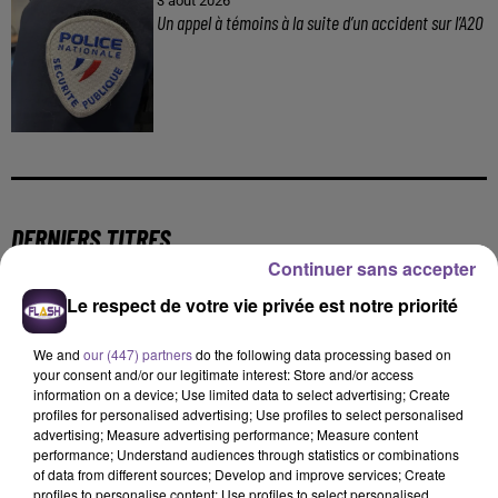
3 août 2026
Un appel à témoins à la suite d’un accident sur l’A20
DERNIERS TITRES
Continuer sans accepter
Le respect de votre vie privée est notre priorité
18h28
18h28
18h18
18h18
18h15
18h15
We and
our (447) partners
do the following data processing based on
your consent and/or our legitimate interest: Store and/or access
information on a device; Use limited data to select advertising; Create
profiles for personalised advertising; Use profiles to select personalised
advertising; Measure advertising performance; Measure content
performance; Understand audiences through statistics or combinations
TEDDY SWIMS
JECK
NICO
of data from different sources; Develop and improve services; Create
Mr Know It All
La Recette
Am I Wrong
profiles to personalise content; Use profiles to select personalised