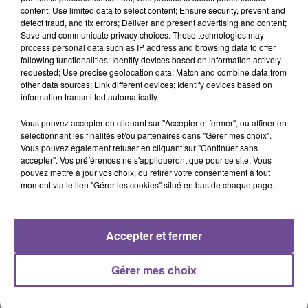
content; Use limited data to select content; Ensure security, prevent and
18h11
18h11
18h07
18h07
18h04
18h04
detect fraud, and fix errors; Deliver and present advertising and content;
Save and communicate privacy choices. These technologies may
process personal data such as IP address and browsing data to offer
following functionalities: Identify devices based on information actively
requested; Use precise geolocation data; Match and combine data from
other data sources; Link different devices; Identify devices based on
information transmitted automatically.
TAME IMPALA
NICKY JAM
ORIA
Dracula
El Perdon
Soirée Mondaine
Vous pouvez accepter en cliquant sur "Accepter et fermer", ou affiner en
sélectionnant les finalités et/ou partenaires dans "Gérer mes choix".
Vous pouvez également refuser en cliquant sur "Continuer sans
accepter". Vos préférences ne s'appliqueront que pour ce site. Vous
pouvez mettre à jour vos choix, ou retirer votre consentement à tout
moment via le lien "Gérer les cookies" situé en bas de chaque page.
Cet élément est masqué compte-tenu du refus du
dépôt de cookies que vous avez exprimé. Si vous
Accepter et fermer
souhaitez l'afficher, merci de nous donner votre accord
en cliquant sur le bouton ci-dessous.
Gérer mes choix
Afficher l'élément