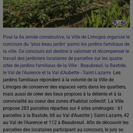
Pour la 6e année consécutive, la Ville de Limoges organise le
concours du "plus beau jardin" parmi les jardins familiaux de
la ville. Ce concours est destiné à valoriser et récompenser le
travail des jardiniers locataires de parcelles sur les quatre
sites de jardins familiaux de la Ville : Beaubreuil, la Bastide,
le Val de l'Aurence et la Val d'Aubette - Saint-Lazarre.
Les
jardins familiaux répondent à la volonté de la Ville de
Limoges de conserver des espaces verts dans les quartiers,
mais aussi de créer des lieux propices à la détente et à la
convivialité au coeur des zones d'habitat collectif. La Ville
propose 283 parcelles réparties sur 4 sites aménagés : 61
parcelles à la Bastide, 68 au Val d'Aueztte ) Saint-Lazarre, 42
au Val de l'Aurence et 112 à Beaubreuil. Afin de découvrir les
parcelles des locataires participant au concours, le jury se