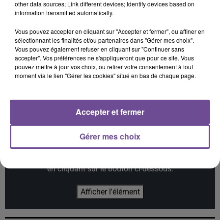
other data sources; Link different devices; Identify devices based on
information transmitted automatically.
Vous pouvez accepter en cliquant sur "Accepter et fermer", ou affiner en
sélectionnant les finalités et/ou partenaires dans "Gérer mes choix".
Vous pouvez également refuser en cliquant sur "Continuer sans
accepter". Vos préférences ne s'appliqueront que pour ce site. Vous
RICK TONIC
KIM KAY
OGAZUMU
Ibiza Life
Summer Again
Les Yeux De Laura -
pouvez mettre à jour vos choix, ou retirer votre consentement à tout
Single
moment via le lien "Gérer les cookies" situé en bas de chaque page.
Accepter et fermer
Cet élément est masqué compte-tenu du refus du
Gérer mes choix
dépôt de cookies que vous avez exprimé. Si vous
souhaitez l'afficher, merci de nous donner votre accord
en cliquant sur le bouton ci-dessous.
Afficher l'élément