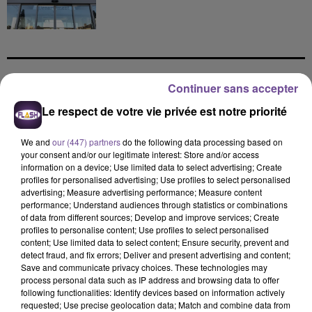
Continuer sans accepter
DERNIERS TITRES
Le respect de votre vie privée est notre priorité
We and
our (447) partners
do the following data processing based on
20h58
20h58
20h53
20h53
20h50
20h50
your consent and/or our legitimate interest: Store and/or access
information on a device; Use limited data to select advertising; Create
profiles for personalised advertising; Use profiles to select personalised
advertising; Measure advertising performance; Measure content
performance; Understand audiences through statistics or combinations
of data from different sources; Develop and improve services; Create
profiles to personalise content; Use profiles to select personalised
TAME IMPALA, JENNIE
ULTRA NATE, HUGEL,
OFENBACH
content; Use limited data to select content; Ensure security, prevent and
Dracula (jennie Remix
Four To The Floor
IMAEL ANGEL
detect fraud, and fix errors; Deliver and present advertising and content;
- Boys Noize Disko
Movin' To The Sun
Save and communicate privacy choices. These technologies may
Version)
(extended Mix)
process personal data such as IP address and browsing data to offer
following functionalities: Identify devices based on information actively
20h47
20h47
20h44
20h44
20h38
20h38
requested; Use precise geolocation data; Match and combine data from