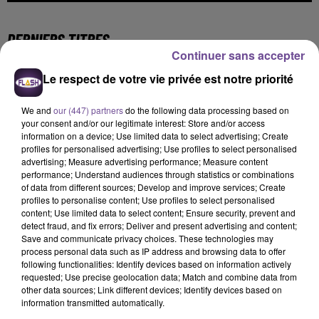
DERNIERS TITRES
Continuer sans accepter
Le respect de votre vie privée est notre priorité
17h57
17h57
17h55
17h55
17h46
17h46
We and
our (447) partners
do the following data processing based on
your consent and/or our legitimate interest: Store and/or access
information on a device; Use limited data to select advertising; Create
profiles for personalised advertising; Use profiles to select personalised
advertising; Measure advertising performance; Measure content
performance; Understand audiences through statistics or combinations
CAMERON WHITCOMB
JÉRÉMY FREROT
LOUANE
of data from different sources; Develop and improve services; Create
Medusa
Frerot
On Était Beau
profiles to personalise content; Use profiles to select personalised
content; Use limited data to select content; Ensure security, prevent and
detect fraud, and fix errors; Deliver and present advertising and content;
17h43
17h43
17h39
17h39
17h35
17h35
Save and communicate privacy choices. These technologies may
process personal data such as IP address and browsing data to offer
following functionalities: Identify devices based on information actively
requested; Use precise geolocation data; Match and combine data from
other data sources; Link different devices; Identify devices based on
information transmitted automatically.
NAIKA
JUNGELI FEAT. EMMA
CALVIN HARRIS FEAT.