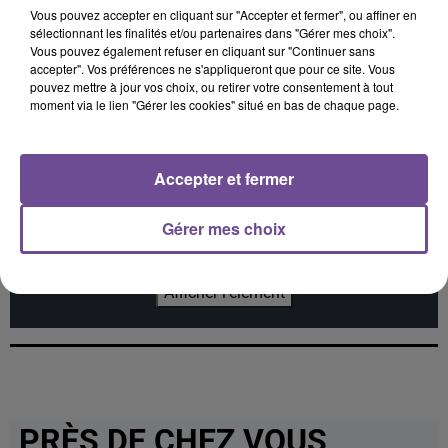
Vous pouvez accepter en cliquant sur "Accepter et fermer", ou affiner en
One Track Mind
Juste Un Peu
RIHANNA
sélectionnant les finalités et/ou partenaires dans "Gérer mes choix".
This Is What You
Vous pouvez également refuser en cliquant sur "Continuer sans
Came For
accepter". Vos préférences ne s'appliqueront que pour ce site. Vous
pouvez mettre à jour vos choix, ou retirer votre consentement à tout
moment via le lien "Gérer les cookies" situé en bas de chaque page.
Cet élément est masqué compte-tenu du refus du
Accepter et fermer
dépôt de cookies que vous avez exprimé. Si vous
souhaitez l'afficher, merci de nous donner votre accord
Gérer mes choix
en cliquant sur le bouton ci-dessous.
Afficher l'élément
PRÈS DE CHEZ VOUS