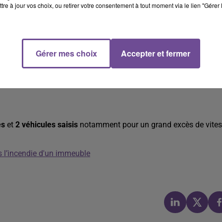
tre à jour vos choix, ou retirer votre consentement à tout moment via le lien "Gérer 
Gérer mes choix
Accepter et fermer
és
et
2 véhicules saisis
notamment pour un grand excès de vite
 l’incendie d'un immeuble