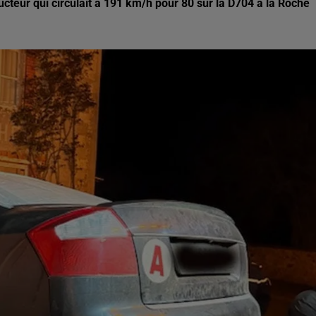
teur qui circulait à 191 km/h pour 80 sur la D704 à la Roche