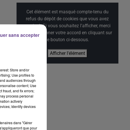
Cet élément est masqué compte-tenu du
refus du dépôt de cookies que vous avez
exprimé. Si vous souhaitez l'afficher, merci
de nous donner votre accord en cliquant sur
uer sans accepter
le bouton ci-dessous.
Afficher l'élément
erest: Store and/or
tising; Use profiles to
tand audiences through
personalise content; Use
 fraud, and fix errors;
 may process personal
mation actively
vices; Identify devices
rtenaires dans "Gérer
s'appliqueront que pour