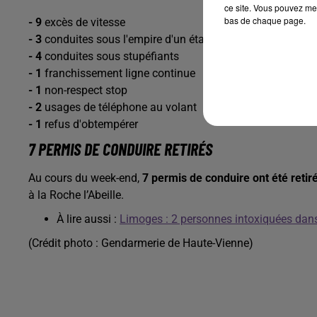
ce site. Vous pouvez met
bas de chaque page.
- 9
excès de vitesse
- 3
conduites sous l'empire d'un état alcoolique
- 4
conduites sous stupéfiants
- 1
franchissement ligne continue
- 1
non-respect stop
- 2
usages de téléphone au volant
- 1
refus d'obtempérer
7 PERMIS DE CONDUIRE RETIRÉS
Au cours du week-end,
7 permis de conduire ont été retir
à la Roche l’Abeille.
À lire aussi :
Limoges : 2 personnes intoxiquées dans
(Crédit photo : Gendarmerie de Haute-Vienne)