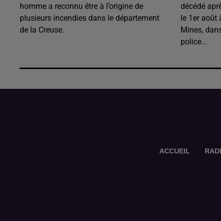
homme a reconnu être à l’origine de
décédé aprè
plusieurs incendies dans le département
le 1er août
de la Creuse.
Mines, dans
police...
ACCUEIL
RAD