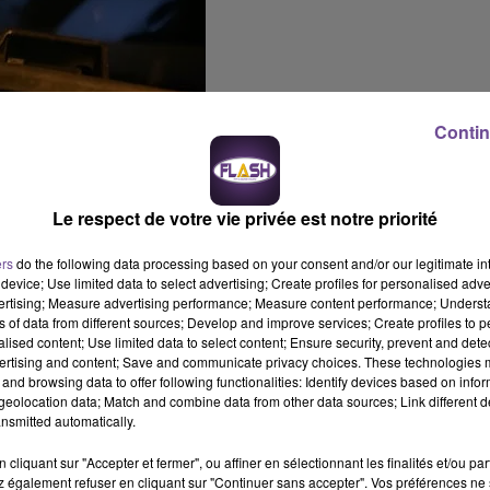
Contin
Le respect de votre vie privée est notre priorité
ers
do the following data processing based on your consent and/or our legitimate int
device; Use limited data to select advertising; Create profiles for personalised adver
vertising; Measure advertising performance; Measure content performance; Unders
ns of data from different sources; Develop and improve services; Create profiles to 
alised content; Use limited data to select content; Ensure security, prevent and detect
ertising and content; Save and communicate privacy choices. These technologies
and browsing data to offer following functionalities: Identify devices based on infor
eolocation data; Match and combine data from other data sources; Link different de
nsmitted automatically.
cliquant sur "Accepter et fermer", ou affiner en sélectionnant les finalités et/ou pa
 également refuser en cliquant sur "Continuer sans accepter". Vos préférences ne 