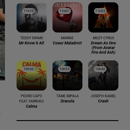
11h10
11h10
11h07
11h07
11h03
11h03
TEDDY SWIMS
MARINE
MILEY CYRUS
Mr Know It All
Coeur Maladroit
Dream As One
(from Avatar
Fire And Ash)
10h56
10h56
10h53
10h53
10h46
10h46
PEDRO CAPO
TAME IMPALA
JOSEPH KAMEL
Dracula
Crash
FEAT. FARRUKO
Calma
s