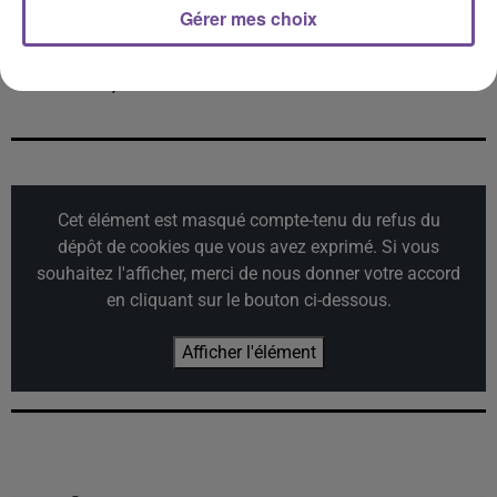
Gérer mes choix
LIL NAS X
ANGÈLE FEAT. JUSTICE
JUNGELI, IMEN ES
Star Walkin' (league
What You Want
Petit Génie (feat.
Of Legends Worlds
Abou Debeing
Anthem)
Cet élément est masqué compte-tenu du refus du
dépôt de cookies que vous avez exprimé. Si vous
souhaitez l'afficher, merci de nous donner votre accord
en cliquant sur le bouton ci-dessous.
Afficher l'élément