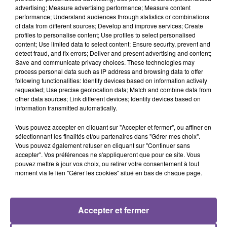
advertising; Measure advertising performance; Measure content
performance; Understand audiences through statistics or combinations
of data from different sources; Develop and improve services; Create
profiles to personalise content; Use profiles to select personalised
DERNIERS TITRES
content; Use limited data to select content; Ensure security, prevent and
detect fraud, and fix errors; Deliver and present advertising and content;
Save and communicate privacy choices. These technologies may
process personal data such as IP address and browsing data to offer
following functionalities: Identify devices based on information actively
6h57
6h57
6h54
6h54
6h47
6h47
requested; Use precise geolocation data; Match and combine data from
other data sources; Link different devices; Identify devices based on
information transmitted automatically.
Vous pouvez accepter en cliquant sur "Accepter et fermer", ou affiner en
sélectionnant les finalités et/ou partenaires dans "Gérer mes choix".
Vous pouvez également refuser en cliquant sur "Continuer sans
JAMES BLUNT
ZAHO FEAT. MC SOLAAR
JECK
accepter". Vos préférences ne s'appliqueront que pour ce site. Vous
Stay The Night
Comme Caroline
La Recette
pouvez mettre à jour vos choix, ou retirer votre consentement à tout
moment via le lien "Gérer les cookies" situé en bas de chaque page.
6h44
6h44
6h41
6h41
6h37
6h37
Accepter et fermer