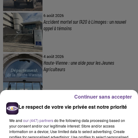
6 août 2026
Accident mortel sur l’A20 à Limoges : un nouvel
appel à témoins
4 août 2026
Haute-Vienne : une aide pour les Jeunes
Agriculteurs
Continuer sans accepter
3 août 2026
Un appel à témoins à la suite d’un accident sur l’A20
Le respect de votre vie privée est notre priorité
We and
our (447) partners
do the following data processing based on
your consent and/or our legitimate interest: Store and/or access
information on a device; Use limited data to select advertising; Create
profiles for personalised advertising; Use profiles to select personalised