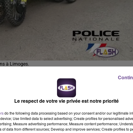
ins à Limoges.
Contin
ation dans les quartiers prioritaires de Limoges, des Porte-Ferr
Le respect de votre vie privée est notre priorité
ouvert et saisi quatre motos de cross cachées dans des ca
is elles avaient également été utilisées lors de rodéos sauva
ers
do the following data processing based on your consent and/or our legitimate int
device; Use limited data to select advertising; Create profiles for personalised adver
vertising; Measure advertising performance; Measure content performance; Unders
AINS
ns of data from different sources; Develop and improve services; Create profiles to 