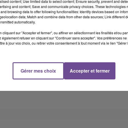
alised content; Use limited data to select content; Ensure security, prevent and detect
ertising and content; Save and communicate privacy choices. These technologies
 deux-roues, la Police Nationale de la Haute-Vienne fait sav
and browsing data to offer following functionalities: Identify devices based on infor
érations visent à assurer la sécurité des quartiers en réduisant 
eolocation data; Match and combine data from other data sources; Link different de
contre les dangers liés à ces pratiques illégales.
nsmitted automatically.
ORS DE TRANSACTIONS DE VENTE DE MOTOS
cliquant sur "Accepter et fermer", ou affiner en sélectionnant les finalités et/ou pa
 également refuser en cliquant sur "Continuer sans accepter". Vos préférences ne 
et interpeller les auteurs de ces vols et de ces rodéos. Par ailleu
tre à jour vos choix, ou retirer votre consentement à tout moment via le lien "Gérer 
mode opératoire utilisé par les délinquants pour voler les motos 
la moto en échange de papiers d'identité souvent volés ou fa
Gérer mes choix
Accepter et fermer