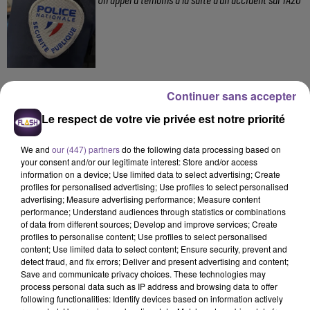
Continuer sans accepter
Le respect de votre vie privée est notre priorité
DERNIERS TITRES
We and
our (447) partners
do the following data processing based on
your consent and/or our legitimate interest: Store and/or access
information on a device; Use limited data to select advertising; Create
profiles for personalised advertising; Use profiles to select personalised
9h07
9h07
9h04
9h04
8h57
8h57
advertising; Measure advertising performance; Measure content
performance; Understand audiences through statistics or combinations
of data from different sources; Develop and improve services; Create
profiles to personalise content; Use profiles to select personalised
content; Use limited data to select content; Ensure security, prevent and
detect fraud, and fix errors; Deliver and present advertising and content;
Save and communicate privacy choices. These technologies may
STROMAE
SOUND OF LEGEND
Jay Z Et Alicia Keys
process personal data such as IP address and browsing data to offer
Tous Les Mêmes
San Francisco
Empire State Of Mind
following functionalities: Identify devices based on information actively