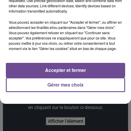
requested; Use precise geolocation data; Match and combine data from
8h54
8h54
8h46
8h46
8h43
8h43
other data sources; Link different devices; Identify devices based on
information transmitted automatically.
Vous pouvez accepter en cliquant sur "Accepter et fermer", ou affiner en
sélectionnant les finalités et/ou partenaires dans "Gérer mes choix".
Vous pouvez également refuser en cliquant sur "Continuer sans
accepter". Vos préférences ne s'appliqueront que pour ce site. Vous
MYLES SMITH
KATSEYE
METRO BOOMIN, THE
pouvez mettre à jour vos choix, ou retirer votre consentement à tout
Drive Safe
Gabriela
WEEKND, 21 SAVAGE
moment via le lien "Gérer les cookies" situé en bas de chaque page.
Creepin'
Accepter et fermer
Gérer mes choix
Cet élément est masqué compte-tenu du refus du
dépôt de cookies que vous avez exprimé. Si vous
souhaitez l'afficher, merci de nous donner votre accord
en cliquant sur le bouton ci-dessous.
Afficher l'élément