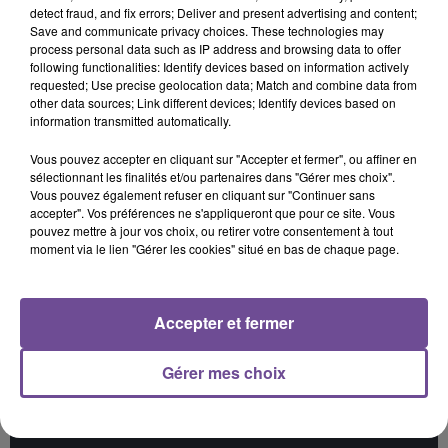
detect fraud, and fix errors; Deliver and present advertising and content;
Save and communicate privacy choices. These technologies may
process personal data such as IP address and browsing data to offer
following functionalities: Identify devices based on information actively
requested; Use precise geolocation data; Match and combine data from
other data sources; Link different devices; Identify devices based on
information transmitted automatically.
JUNGELI, IMEN ES
TEDDY SWIMS
ZAZIE
Petit Génie (feat.
Mr Know It All
Peu Importe
Abou Debeing
Vous pouvez accepter en cliquant sur "Accepter et fermer", ou affiner en
sélectionnant les finalités et/ou partenaires dans "Gérer mes choix".
Vous pouvez également refuser en cliquant sur "Continuer sans
11h37
11h37
11h35
11h35
11h30
11h30
accepter". Vos préférences ne s'appliqueront que pour ce site. Vous
pouvez mettre à jour vos choix, ou retirer votre consentement à tout
moment via le lien "Gérer les cookies" situé en bas de chaque page.
Accepter et fermer
DAVID GUETTA FEAT. SIA
GIMS
TAYLOR SWIFT
Flames
Soleil
Opalite
Gérer mes choix