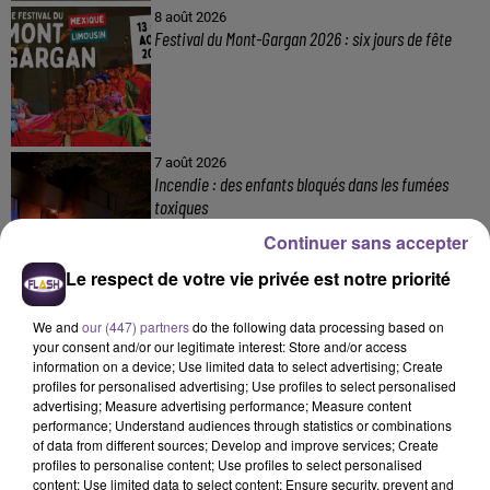
8 août 2026
Festival du Mont-Gargan 2026 : six jours de fête
7 août 2026
Incendie : des enfants bloqués dans les fumées
toxiques
Continuer sans accepter
Le respect de votre vie privée est notre priorité
We and
our (447) partners
do the following data processing based on
your consent and/or our legitimate interest: Store and/or access
information on a device; Use limited data to select advertising; Create
profiles for personalised advertising; Use profiles to select personalised
DERNIERS TITRES
advertising; Measure advertising performance; Measure content
performance; Understand audiences through statistics or combinations
of data from different sources; Develop and improve services; Create
profiles to personalise content; Use profiles to select personalised
11h51
11h51
11h47
11h47
11h41
11h41
content; Use limited data to select content; Ensure security, prevent and