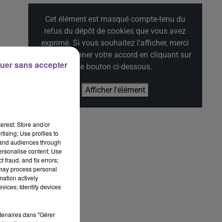
Cet élément est masqué compte-tenu du
refus du dépôt de cookies que vous avez
exprimé. Si vous souhaitez l'afficher, merci
de nous donner votre accord en cliquant sur
uer sans accepter
le bouton ci-dessous.
Afficher l'élément
erest: Store and/or
tising; Use profiles to
tand audiences through
personalise content; Use
 fraud, and fix errors;
 may process personal
mation actively
vices; Identify devices
rtenaires dans "Gérer