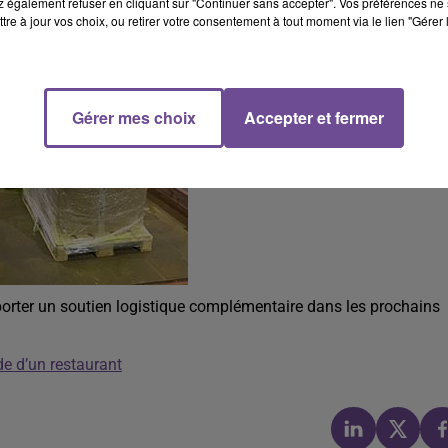
 également refuser en cliquant sur "Continuer sans accepter". Vos préférences ne 
tre à jour vos choix, ou retirer votre consentement à tout moment via le lien "Gérer 
Gérer mes choix
Accepter et fermer
pporter un soutien logistique complémentaire dans les prochains
de d’un restaurant