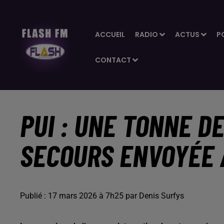
ACCUEIL
RADIO
ACTUS
P
CONTACT
PUI : UNE TONNE D
SECOURS ENVOYÉE 
Publié : 17 mars 2026 à 7h25 par Denis Surfys