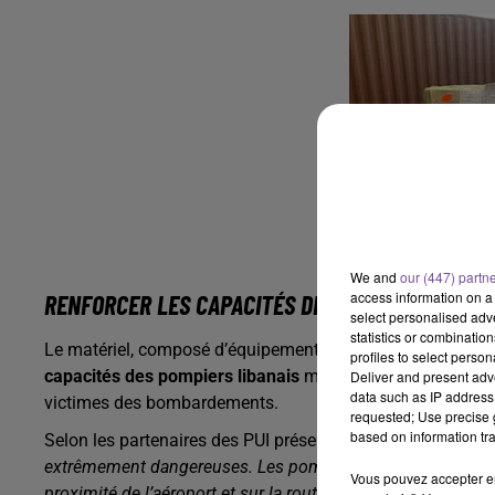
We and
our (447) partn
access information on a 
RENFORCER LES CAPACITÉS DES POMPIERS LIBAN
select personalised ad
statistics or combinatio
Le matériel, composé d’équipements opérationnels indispe
profiles to select person
capacités des pompiers libanais
mobilisés dans un contex
Deliver and present adv
data such as IP address 
victimes des bombardements.
requested; Use precise g
based on information tra
Selon les partenaires des PUI présents sur place
"la récup
extrêmement dangereuses. Les pompiers libanais ont pu ré
Vous pouvez accepter en 
proximité de l’aéroport et sur la route d’accès, démontrant 