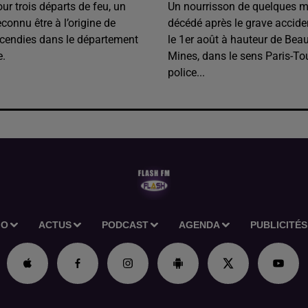
our trois départs de feu, un
Un nourrisson de quelques m
onnu être à l’origine de
décédé après le grave accide
ncendies dans le département
le 1er août à hauteur de Beau
e.
Mines, dans le sens Paris-To
police...
IO
ACTUS
PODCAST
AGENDA
PUBLICITÉS