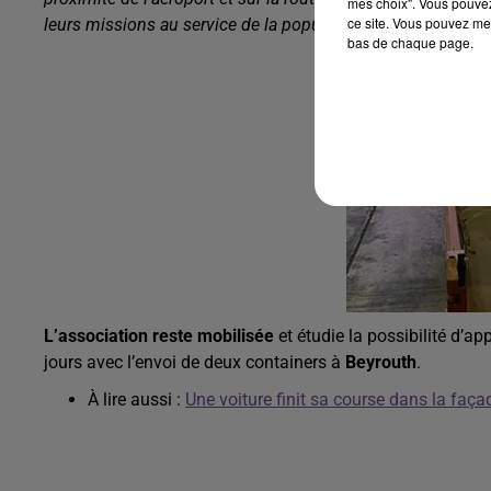
mes choix". Vous pouvez
ce site. Vous pouvez met
leurs missions au service de la population".
bas de chaque page.
L’association reste mobilisée
et étudie la possibilité d’a
jours avec l’envoi de deux containers à
Beyrouth
.
À lire aussi :
Une voiture finit sa course dans la faça