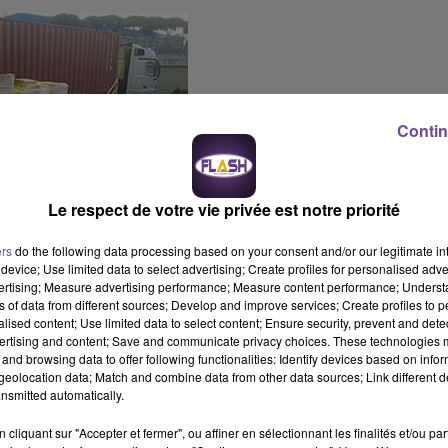
Contin
Le respect de votre vie privée est notre priorité
ers
do the following data processing based on your consent and/or our legitimate int
device; Use limited data to select advertising; Create profiles for personalised adver
AIS
vertising; Measure advertising performance; Measure content performance; Unders
ns of data from different sources; Develop and improve services; Create profiles to 
nsables aux interventions de secours, vise à
renforcer les
alised content; Use limited data to select content; Ensure security, prevent and detect
te particulièrement difficile, notamment pour le secours aux
ertising and content; Save and communicate privacy choices. These technologies
and browsing data to offer following functionalities: Identify devices based on infor
eolocation data; Match and combine data from other data sources; Link different de
nsmitted automatically.
ération des palettes s’est déroulée dans des conditions
cupérer le matériel alors que des bombardements avaient lieu à
cliquant sur "Accepter et fermer", ou affiner en sélectionnant les finalités et/ou pa
une nouvelle fois leur courage et leur détermination à poursuivre