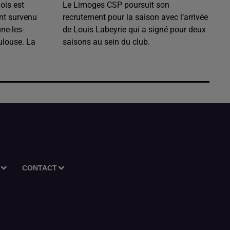
ois est
Le Limoges CSP poursuit son
nt survenu
recrutement pour la saison avec l’arrivée
ne-les-
de Louis Labeyrie qui a signé pour deux
ulouse. La
saisons au sein du club.
CONTACT