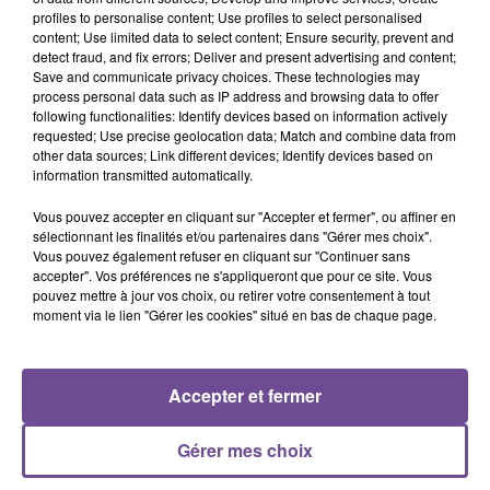
profiles to personalise content; Use profiles to select personalised
content; Use limited data to select content; Ensure security, prevent and
detect fraud, and fix errors; Deliver and present advertising and content;
Save and communicate privacy choices. These technologies may
process personal data such as IP address and browsing data to offer
Cet élément est masqué compte-tenu du refus du
following functionalities: Identify devices based on information actively
dépôt de cookies que vous avez exprimé. Si vous
requested; Use precise geolocation data; Match and combine data from
souhaitez l'afficher, merci de nous donner votre accord
other data sources; Link different devices; Identify devices based on
information transmitted automatically.
en cliquant sur le bouton ci-dessous.
Vous pouvez accepter en cliquant sur "Accepter et fermer", ou affiner en
Afficher l'élément
sélectionnant les finalités et/ou partenaires dans "Gérer mes choix".
Vous pouvez également refuser en cliquant sur "Continuer sans
accepter". Vos préférences ne s'appliqueront que pour ce site. Vous
pouvez mettre à jour vos choix, ou retirer votre consentement à tout
moment via le lien "Gérer les cookies" situé en bas de chaque page.
PRÈS DE CHEZ VOUS
Accepter et fermer
Gérer mes choix