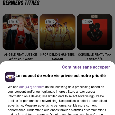
DERNIERS TITRES
12h15
12h15
12h12
12h12
12h09
12h09
ANGÈLE FEAT. JUSTICE
KPOP DEMON HUNTERS
CORNEILLE FEAT VITAA
What You Want
Golden
Ensemble
Continuer sans accepter
12h06
12h06
12h03
12h03
11h57
11h57
Le respect de votre vie privée est notre priorité
We and
our (447) partners
do the following data processing based on
your consent and/or our legitimate interest: Store and/or access
information on a device; Use limited data to select advertising; Create
profiles for personalised advertising; Use profiles to select personalised
Sia
ALEX WARREN
DISIZ, THEODORA
advertising; Measure advertising performance; Measure content
Cheap Thrills
Fever Dream
Melodrama
performance; Understand audiences through statistics or combinations
of data from different sources; Develop and improve services; Create