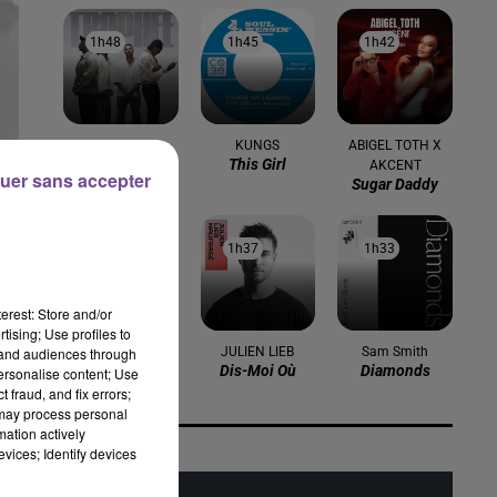
1h48
1h48
1h45
1h45
1h42
1h42
M. POKORA
KUNGS
ABIGEL TOTH X
Trophée
This Girl
AKCENT
uer sans accepter
Sugar Daddy
1h39
1h39
1h37
1h37
1h33
1h33
le
n
erest: Store and/or
tising; Use profiles to
BENSON BOONE
JULIEN LIEB
Sam Smith
tand audiences through
Beautiful Things
Dis-Moi Où
Diamonds
personalise content; Use
 fraud, and fix errors;
 may process personal
mation actively
vices; Identify devices