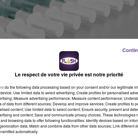
Contin
centre culturel Jean-Moulin, la Ville de Limoges poursuit ses
Le respect de votre vie privée est notre priorité
agne de vaccination. Un nouveau centre de vaccination va ouvrir 
Ville met à disposition le gymnase tout en apportant son soutie
ers
do the following data processing based on your consent and/or our legitimate int
ent à disposition de l’ARS le Pavillon du Verdurier, du 13 au 15
device; Use limited data to select advertising; Create profiles for personalised adver
e.
vertising; Measure advertising performance; Measure content performance; Unders
ns of data from different sources; Develop and improve services; Create profiles to 
alised content; Use limited data to select content; Ensure security, prevent and detect
ertising and content; Save and communicate privacy choices. These technologies
and browsing data to offer following functionalities: Identify devices based on infor
eolocation data; Match and combine data from other data sources; Link different de
nsmitted automatically.