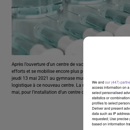
Après l’ouverture d’un centre de vaccination municipal au 
efforts et se mobilise encore plus pour accélérer la camp
jeudi 13 mai 2021 au gymnase municipal Jean-le-Bail. La 
We and
our (447) partn
logistique à ce nouveau centre. La municipalité met égalem
access information on a 
mai, pour l’installation d’un centre de vaccination éphémèr
select personalised ad
statistics or combinatio
profiles to select person
Deliver and present adv
data such as IP address 
requested; Use precise g
based on information tra