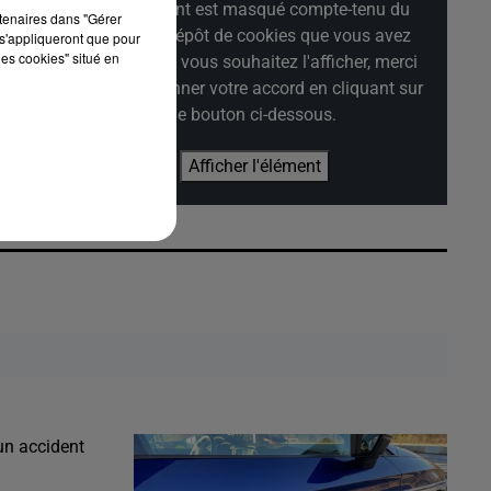
Cet élément est masqué compte-tenu du
rtenaires dans "Gérer
refus du dépôt de cookies que vous avez
s'appliqueront que pour
les cookies" situé en
exprimé. Si vous souhaitez l'afficher, merci
de nous donner votre accord en cliquant sur
le bouton ci-dessous.
Afficher l'élément