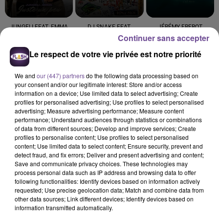
JUNGELI FEAT. EMMA
DJ SNAKE FEAT.
JÉRÉMY FREROT
Juste Un Peu
Frerot
Continuer sans accepter
BIPOLAR SUNSHINE
Paradise
Le respect de votre vie privée est notre priorité
11h35
11h35
11h31
11h31
11h28
11h28
We and
our (447) partners
do the following data processing based on
your consent and/or our legitimate interest: Store and/or access
information on a device; Use limited data to select advertising; Create
profiles for personalised advertising; Use profiles to select personalised
advertising; Measure advertising performance; Measure content
performance; Understand audiences through statistics or combinations
of data from different sources; Develop and improve services; Create
MYLÈNE FARMER
MACKLEMORE AND
ZAHO FEAT. MC SOLAAR
C'est À Qui Le Tour
Comme Caroline
profiles to personalise content; Use profiles to select personalised
RYAN LEWIS
Can't Hold Us
content; Use limited data to select content; Ensure security, prevent and
detect fraud, and fix errors; Deliver and present advertising and content;
Save and communicate privacy choices. These technologies may
process personal data such as IP address and browsing data to offer
following functionalities: Identify devices based on information actively
requested; Use precise geolocation data; Match and combine data from
other data sources; Link different devices; Identify devices based on
Cet élément est masqué compte-tenu du refus du
information transmitted automatically.
dépôt de cookies que vous avez exprimé. Si vous