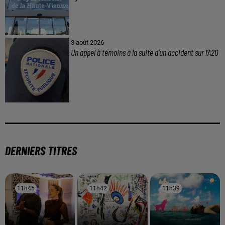
3 août 2026
Un appel à témoins à la suite d’un accident sur l’A20
DERNIERS TITRES
11h45
11h45
11h42
11h42
11h39
11h39