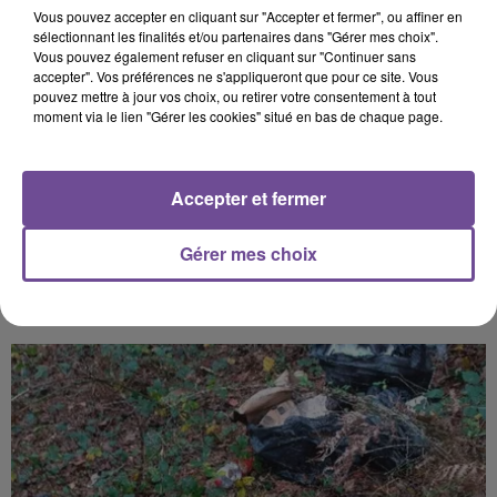
Vous pouvez accepter en cliquant sur "Accepter et fermer", ou affiner en
souhaitez l'afficher, merci de nous donner votre accord
sélectionnant les finalités et/ou partenaires dans "Gérer mes choix".
en cliquant sur le bouton ci-dessous.
Vous pouvez également refuser en cliquant sur "Continuer sans
accepter". Vos préférences ne s'appliqueront que pour ce site. Vous
pouvez mettre à jour vos choix, ou retirer votre consentement à tout
Afficher l'élément
moment via le lien "Gérer les cookies" situé en bas de chaque page.
Accepter et fermer
Gérer mes choix
PRÈS DE CHEZ VOUS