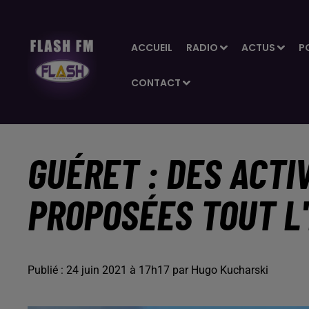
ACCUEIL
RADIO
ACTUS
P
CONTACT
GUÉRET : DES ACTI
PROPOSÉES TOUT L
Publié : 24 juin 2021 à 17h17 par Hugo Kucharski