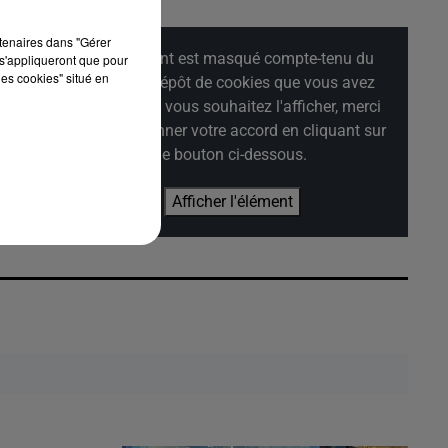
rtenaires dans "Gérer
Cet élément est masqué compte-tenu du
s'appliqueront que pour
les cookies" situé en
refus du dépôt de cookies que vous avez
exprimé. Si vous souhaitez l'afficher, merci
de nous donner votre accord en cliquant sur
le bouton ci-dessous.
Afficher l'élément