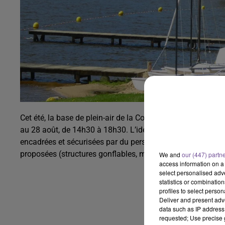
Cet été, la base de plein-air de la Courtille de Guéret sera o
au 28 août, de 14h30 à 18h30. L’idée est d’offrit des acti
encadrées et sécurisées par du personnel qualifié. Une diza
proposées (structures gonflables, mini karting, mini trampol
We and
our (447) partn
access information on a 
select personalised ad
statistics or combinatio
profiles to select person
Deliver and present adv
data such as IP address 
requested; Use precise g