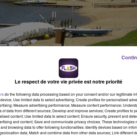
Contin
uverte pour accueillir, tous les après-midis, les familles. Du 7 juil
vités simples et familiales adaptées au plus grand nombre,
Le respect de votre vie privée est notre priorité
ine d’activités sportives, pour tous les âges et les goûts seront
ines, jeux d’escalade, tir à l’arc, mini golf, trampoline, pédalos 
ers
do the following data processing based on your consent and/or our legitimate int
device; Use limited data to select advertising; Create profiles for personalised adver
vertising; Measure advertising performance; Measure content performance; Unders
ns of data from different sources; Develop and improve services; Create profiles to 
alised content; Use limited data to select content; Ensure security, prevent and detect
ertising and content; Save and communicate privacy choices. These technologies
and browsing data to offer following functionalities: Identify devices based on infor
eolocation data; Match and combine data from other data sources; Link different de