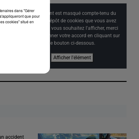
rtenaires dans "Gérer
Cet élément est masqué compte-tenu du
s'appliqueront que pour
refus du dépôt de cookies que vous avez
les cookies" situé en
exprimé. Si vous souhaitez l'afficher, merci
de nous donner votre accord en cliquant sur
le bouton ci-dessous.
Afficher l'élément