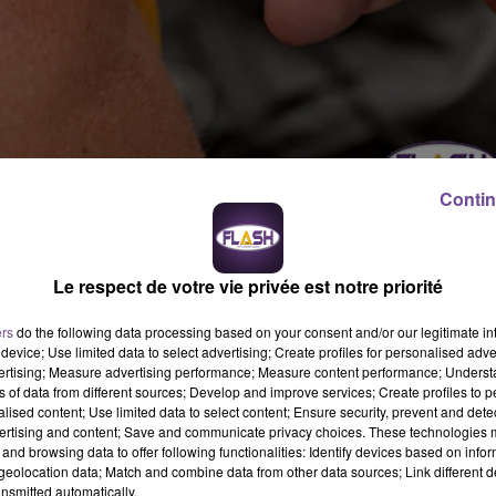
Contin
 Préfecture de la Creuse a annoncé, dans un communiqué, que le
arking de l’Intermarché de Sainte-Feyre entre 13h et 17h.
Le respect de votre vie privée est notre priorité
eront proposés : le Pfizer, et le Moderna (pour les personnes de
ers
do the following data processing based on your consent and/or our legitimate int
er sur place.
device; Use limited data to select advertising; Create profiles for personalised adver
vertising; Measure advertising performance; Measure content performance; Unders
ns of data from different sources; Develop and improve services; Create profiles to 
alised content; Use limited data to select content; Ensure security, prevent and detect
ertising and content; Save and communicate privacy choices. These technologies
and browsing data to offer following functionalities: Identify devices based on infor
eolocation data; Match and combine data from other data sources; Link different de
nsmitted automatically.