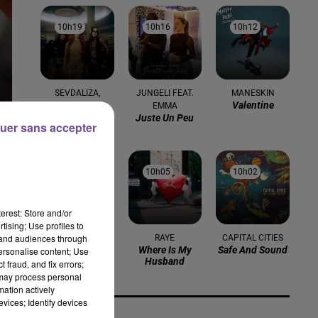
10h19
10h19
10h16
10h16
10h12
10h12
SEVDALIZA,
JUNGELI FEAT.
MANESKIN
Valentine
PABLLO VITTAR,
EMMA
Juste Un Peu
YSEULT
uer sans accepter
Alibi
10h09
10h09
10h05
10h05
10h02
10h02
erest: Store and/or
tising; Use profiles to
tand audiences through
TAME IMPALA
RAYE
CAPITAL CITIES
Dracula
Where Is My
Safe And Sound
personalise content; Use
Husband
 fraud, and fix errors;
 may process personal
mation actively
vices; Identify devices