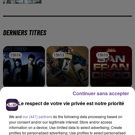
DERNIERS TITRES
15h16
15h16
15h13
15h13
15h10
15h10
Continuer sans accepter
BRICE CONRAD
KATSEYE
SOUND OF LEGEND
Oh La
Gabriela
San Francisco
Le respect de votre vie privée est notre priorité
15h07
15h07
15h03
15h03
15h00
15h00
We and
our (447) partners
do the following data processing based on
your consent and/or our legitimate interest: Store and/or access
information on a device; Use limited data to select advertising; Create
profiles for personalised advertising; Use profiles to select personalised