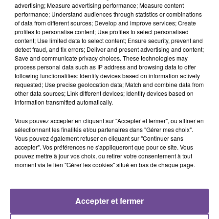
advertising; Measure advertising performance; Measure content
performance; Understand audiences through statistics or combinations
of data from different sources; Develop and improve services; Create
TEMPER CITY
Ellie Goulding
CHRISTOPHE MAÉ
profiles to personalise content; Use profiles to select personalised
Self Aware
Love Me Like You Do
La Lune
content; Use limited data to select content; Ensure security, prevent and
detect fraud, and fix errors; Deliver and present advertising and content;
Save and communicate privacy choices. These technologies may
process personal data such as IP address and browsing data to offer
following functionalities: Identify devices based on information actively
requested; Use precise geolocation data; Match and combine data from
Cet élément est masqué compte-tenu du refus du
other data sources; Link different devices; Identify devices based on
information transmitted automatically.
dépôt de cookies que vous avez exprimé. Si vous
souhaitez l'afficher, merci de nous donner votre accord
Vous pouvez accepter en cliquant sur "Accepter et fermer", ou affiner en
en cliquant sur le bouton ci-dessous.
sélectionnant les finalités et/ou partenaires dans "Gérer mes choix".
Vous pouvez également refuser en cliquant sur "Continuer sans
accepter". Vos préférences ne s'appliqueront que pour ce site. Vous
Afficher l'élément
pouvez mettre à jour vos choix, ou retirer votre consentement à tout
moment via le lien "Gérer les cookies" situé en bas de chaque page.
Accepter et fermer