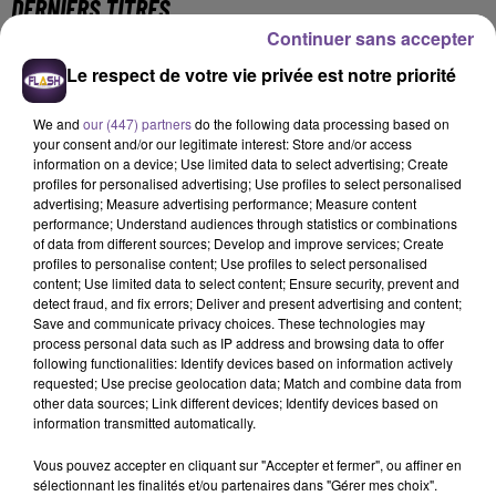
DERNIERS TITRES
Continuer sans accepter
Le respect de votre vie privée est notre priorité
9h21
9h21
9h15
9h15
9h12
9h12
We and
our (447) partners
do the following data processing based on
your consent and/or our legitimate interest: Store and/or access
information on a device; Use limited data to select advertising; Create
profiles for personalised advertising; Use profiles to select personalised
advertising; Measure advertising performance; Measure content
performance; Understand audiences through statistics or combinations
TAYLOR SWIFT
INDOCHINE
ALEX WARREN
of data from different sources; Develop and improve services; Create
Elizabeth Taylor
No Name
Fever Dream
profiles to personalise content; Use profiles to select personalised
content; Use limited data to select content; Ensure security, prevent and
9h08
9h08
9h03
9h03
8h57
8h57
detect fraud, and fix errors; Deliver and present advertising and content;
Save and communicate privacy choices. These technologies may
process personal data such as IP address and browsing data to offer
following functionalities: Identify devices based on information actively
requested; Use precise geolocation data; Match and combine data from
other data sources; Link different devices; Identify devices based on
information transmitted automatically.
BENSON BOONE
AMIR
HARRY STYLES
Cry
A L'imparfaite
As It Was
Vous pouvez accepter en cliquant sur "Accepter et fermer", ou affiner en
sélectionnant les finalités et/ou partenaires dans "Gérer mes choix".