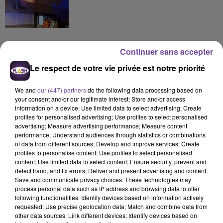
Continuer sans accepter
Le respect de votre vie privée est notre priorité
DERNIERS TITRES
We and
our (447) partners
do the following data processing based on
your consent and/or our legitimate interest: Store and/or access
information on a device; Use limited data to select advertising; Create
10h42
10h42
10h38
10h38
10h35
10h35
profiles for personalised advertising; Use profiles to select personalised
advertising; Measure advertising performance; Measure content
performance; Understand audiences through statistics or combinations
of data from different sources; Develop and improve services; Create
profiles to personalise content; Use profiles to select personalised
content; Use limited data to select content; Ensure security, prevent and
detect fraud, and fix errors; Deliver and present advertising and content;
AVICII
CORNEILLE
BEBE REXHA
Save and communicate privacy choices. These technologies may
Hey Brother
Parce Qu´on Vient De
New Religion
process personal data such as IP address and browsing data to offer
Loin
following functionalities: Identify devices based on information actively
requested; Use precise geolocation data; Match and combine data from
other data sources; Link different devices; Identify devices based on
10h31
10h31
10h28
10h28
10h25
10h25