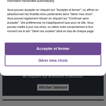
information transmitted automatically.
Vous pouvez accepter en cliquant sur "Accepter et fermer", ou affiner en
sélectionnant les finalités et/ou partenaires dans "Gérer mes choix".
Vous pouvez également refuser en cliquant sur "Continuer sans
accepter". Vos préférences ne s'appliqueront que pour ce site. Vous
pouvez mettre à jour vos choix, ou retirer votre consentement à tout
KUNGS
LUIZA
FLO RIDA
This Girl
Jet Lag
Whistle
moment via le lien "Gérer les cookies" situé en bas de chaque page.
Accepter et fermer
Cet élément est masqué compte-tenu du refus du
Gérer mes choix
dépôt de cookies que vous avez exprimé. Si vous
souhaitez l'afficher, merci de nous donner votre accord
en cliquant sur le bouton ci-dessous.
Afficher l'élément