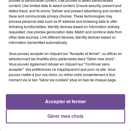
profiles to personalise content; Use profiles to select personalised
content; Use limited data to select content; Ensure security, prevent and
detect fraud, and fix errors; Deliver and present advertising and content;
Save and communicate privacy choices. These technologies may
Cet élément est masqué compte-tenu du refus du
process personal data such as IP address and browsing data to offer
dépôt de cookies que vous avez exprimé. Si vous
following functionalities: Identify devices based on information actively
requested; Use precise geolocation data; Match and combine data from
souhaitez l'afficher, merci de nous donner votre accord
other data sources; Link different devices; Identify devices based on
en cliquant sur le bouton ci-dessous.
information transmitted automatically.
Afficher l'élément
Vous pouvez accepter en cliquant sur "Accepter et fermer", ou affiner en
sélectionnant les finalités et/ou partenaires dans "Gérer mes choix".
Vous pouvez également refuser en cliquant sur "Continuer sans
accepter". Vos préférences ne s'appliqueront que pour ce site. Vous
pouvez mettre à jour vos choix, ou retirer votre consentement à tout
moment via le lien "Gérer les cookies" situé en bas de chaque page.
PRÈS DE CHEZ VOUS
Accepter et fermer
Gérer mes choix