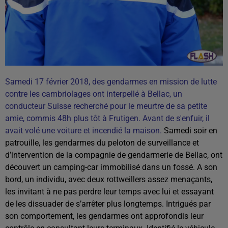
Samedi 17 février 2018, des gendarmes en mission de lutte
contre les cambriolages ont interpellé à Bellac, un
conducteur Suisse recherché pour le meurtre de sa petite
amie, commis 48h plus tôt à Frutigen.
Avant de s'enfuir, il
avait volé une voiture et incendié la maison.
Samedi soir en
patrouille, les gendarmes du peloton de surveillance et
d’intervention de la compagnie de gendarmerie de Bellac, ont
découvert un camping-car immobilisé dans un fossé. A son
bord, un individu, avec deux rottweillers assez menaçants,
les invitant à ne pas perdre leur temps avec lui et essayant
de les dissuader de s’arrêter plus longtemps. Intrigués par
son comportement, les gendarmes ont approfondis leur