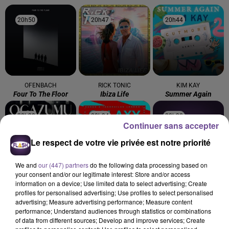
20h50
20h50
20h47
20h47
20h44
20h44
OFENBACH
RICK TONIC
KIM KAY
Four To The Floor
Ibiza Life
Summer Again
20h38
20h38
20h34
20h34
20h30
20h30
Continuer sans accepter
Le respect de votre vie privée est notre priorité
We and
our (447) partners
do the following data processing based on
your consent and/or our legitimate interest: Store and/or access
OGAZUMU
KUNGS
AZKA, IMAGES
information on a device; Use limited data to select advertising; Create
Les Yeux De Laura -
Galaxy
Les Démons De Minuit
profiles for personalised advertising; Use profiles to select personalised
Single
(azka Remix
advertising; Measure advertising performance; Measure content
performance; Understand audiences through statistics or combinations
of data from different sources; Develop and improve services; Create