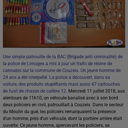
Une simple patrouille de la BAC (Brigade anti criminalité) de
la police de Limoges a mis à jour un trafic de résine de
cannabis sur la commune de Couzeix. Un jeune homme de
24 ans a été interpellé.
La police a découvert, dans sa
voiture, des produits stupéfiants mais aussi 47 cartouches
de fusil de chasse de calibre 12.
Mercredi 11 juillet 2018, aux
alentours de 11h10, un véhicule banalisé avec à son bord
deux policiers en civil, patrouillait à Couzeix. Dans le secteur
du Moulin du gué, les policiers remarquaient la présence
d'un homme, près d'un véhicule, dont la portière arrière était
ouverte. Ce jeune homme, apercevant les policiers, se