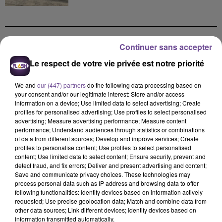
Continuer sans accepter
DERNIERS TITRES
Le respect de votre vie privée est notre priorité
We and
our (447) partners
do the following data processing based on
16h37
16h37
16h35
16h35
16h33
16h33
your consent and/or our legitimate interest: Store and/or access
information on a device; Use limited data to select advertising; Create
profiles for personalised advertising; Use profiles to select personalised
advertising; Measure advertising performance; Measure content
performance; Understand audiences through statistics or combinations
of data from different sources; Develop and improve services; Create
profiles to personalise content; Use profiles to select personalised
AMIR
FREYA SKYE
MANON LISA
content; Use limited data to select content; Ensure security, prevent and
A L'imparfaite
Silent Treatment
Le Petit Peìcheur
detect fraud, and fix errors; Deliver and present advertising and content;
Save and communicate privacy choices. These technologies may
process personal data such as IP address and browsing data to offer
16h30
16h30
16h24
16h24
16h20
16h20
following functionalities: Identify devices based on information actively
requested; Use precise geolocation data; Match and combine data from
other data sources; Link different devices; Identify devices based on
information transmitted automatically.