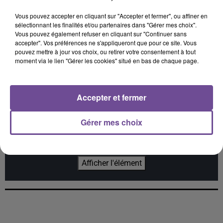
Vous pouvez accepter en cliquant sur "Accepter et fermer", ou affiner en
sélectionnant les finalités et/ou partenaires dans "Gérer mes choix".
OFENBACH, STARSAILOR
TIBZ, MIKE DEMERO,
ADÈLE CASTILLON
Vous pouvez également refuser en cliquant sur "Continuer sans
Four To The Floor
Été Avec Toi
ZAGATA
accepter". Vos préférences ne s'appliqueront que pour ce site. Vous
Take Me Away
pouvez mettre à jour vos choix, ou retirer votre consentement à tout
moment via le lien "Gérer les cookies" situé en bas de chaque page.
Accepter et fermer
Cet élément est masqué compte-tenu du refus du
dépôt de cookies que vous avez exprimé. Si vous
Gérer mes choix
souhaitez l'afficher, merci de nous donner votre accord
en cliquant sur le bouton ci-dessous.
Afficher l'élément