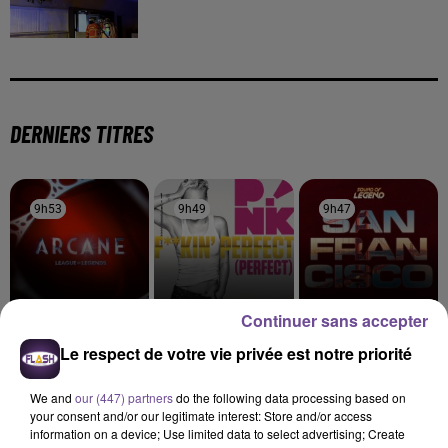
DERNIERS TITRES
9h53
9h53
9h49
9h49
9h47
9h47
Continuer sans accepter
STROMAE ET POMME
Pink
SOUND OF LEGEND
Le respect de votre vie privée est notre priorité
Ma Meilleure Ennemie
Fuckin' Perfect
San Francisco
We and
our (447) partners
do the following data processing based on
9h41
9h41
9h38
9h38
9h34
9h34
your consent and/or our legitimate interest: Store and/or access
information on a device; Use limited data to select advertising; Create