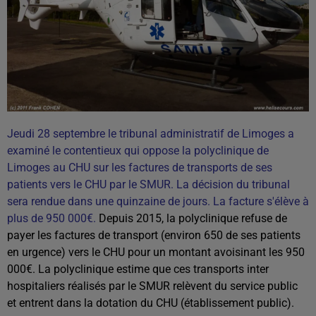
Jeudi 28 septembre le tribunal administratif de Limoges a
examiné le contentieux qui oppose la polyclinique de
Limoges au CHU sur les factures de transports de ses
patients vers le CHU par le SMUR. La décision du tribunal
sera rendue dans une quinzaine de jours. La facture s'élève à
plus de 950 000€.
Depuis 2015, la polyclinique refuse de
payer les factures de transport (environ 650 de ses patients
en urgence) vers le CHU pour un montant avoisinant les 950
000€. La polyclinique estime que ces transports inter
hospitaliers réalisés par le SMUR relèvent du service public
et entrent dans la dotation du CHU (établissement public).