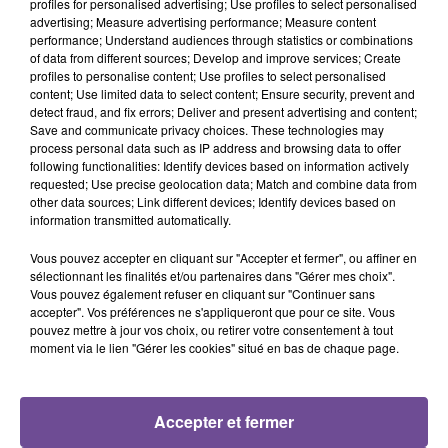
profiles for personalised advertising; Use profiles to select personalised
advertising; Measure advertising performance; Measure content
performance; Understand audiences through statistics or combinations
of data from different sources; Develop and improve services; Create
profiles to personalise content; Use profiles to select personalised
Maroon 5 Feat. Christina
AMBRE
DISTURBED
content; Use limited data to select content; Ensure security, prevent and
J'me Demande
The Sound Of Silence
Aguilera
detect fraud, and fix errors; Deliver and present advertising and content;
(remix Cyril)
Moves Like Jagger
Save and communicate privacy choices. These technologies may
process personal data such as IP address and browsing data to offer
following functionalities: Identify devices based on information actively
requested; Use precise geolocation data; Match and combine data from
other data sources; Link different devices; Identify devices based on
information transmitted automatically.
Cet élément est masqué compte-tenu du refus du
Vous pouvez accepter en cliquant sur "Accepter et fermer", ou affiner en
dépôt de cookies que vous avez exprimé. Si vous
sélectionnant les finalités et/ou partenaires dans "Gérer mes choix".
souhaitez l'afficher, merci de nous donner votre accord
Vous pouvez également refuser en cliquant sur "Continuer sans
en cliquant sur le bouton ci-dessous.
accepter". Vos préférences ne s'appliqueront que pour ce site. Vous
pouvez mettre à jour vos choix, ou retirer votre consentement à tout
moment via le lien "Gérer les cookies" situé en bas de chaque page.
Afficher l'élément
Accepter et fermer