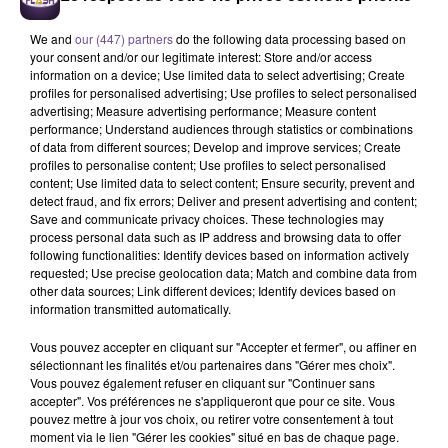
Festival du Mont-Gargan 2026 : six jours de fête
We and
our (447) partners
do the following data processing based on
your consent and/or our legitimate interest: Store and/or access
information on a device; Use limited data to select advertising; Create
profiles for personalised advertising; Use profiles to select personalised
advertising; Measure advertising performance; Measure content
7 août 2026
performance; Understand audiences through statistics or combinations
Incendie : des enfants bloqués dans les fumées
of data from different sources; Develop and improve services; Create
toxiques
profiles to personalise content; Use profiles to select personalised
content; Use limited data to select content; Ensure security, prevent and
detect fraud, and fix errors; Deliver and present advertising and content;
Save and communicate privacy choices. These technologies may
process personal data such as IP address and browsing data to offer
following functionalities: Identify devices based on information actively
requested; Use precise geolocation data; Match and combine data from
other data sources; Link different devices; Identify devices based on
information transmitted automatically.
DERNIERS TITRES
Vous pouvez accepter en cliquant sur "Accepter et fermer", ou affiner en
sélectionnant les finalités et/ou partenaires dans "Gérer mes choix".
Vous pouvez également refuser en cliquant sur "Continuer sans
accepter". Vos préférences ne s'appliqueront que pour ce site. Vous
15h43
15h43
15h39
15h39
15h37
15h37
pouvez mettre à jour vos choix, ou retirer votre consentement à tout
moment via le lien "Gérer les cookies" situé en bas de chaque page.