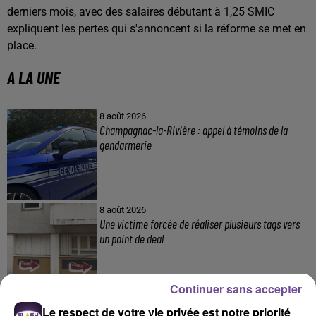
derniers mois, avec des salaires débutant à 1,25 SMIC
expliquent les pertes qui s'annoncent si la réforme se met en
place.
A LA UNE
8 août 2026
Champagnac-la-Rivière : appel à témoins de la
gendarmerie
8 août 2026
Une victime forcée de réaliser plusieurs tags vers
un point de deal
Continuer sans accepter
8 août 2026
Le respect de votre vie privée est notre priorité