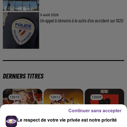
3 août 2026
Un appel à témoins à la suite d’un accident sur l’A20
DERNIERS TITRES
12h15
12h15
12h12
12h12
12h09
12h09
Continuer sans accepter
Le respect de votre vie privée est notre priorité