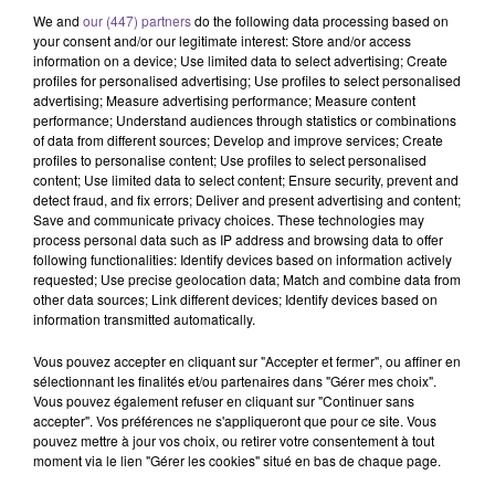
We and
our (447) partners
do the following data processing based on
ANGÈLE FEAT. JUSTICE
KPOP DEMON HUNTERS
CORNEILLE FEAT VITAA
your consent and/or our legitimate interest: Store and/or access
What You Want
Golden
Ensemble
information on a device; Use limited data to select advertising; Create
profiles for personalised advertising; Use profiles to select personalised
12h06
12h06
12h03
12h03
11h57
11h57
advertising; Measure advertising performance; Measure content
performance; Understand audiences through statistics or combinations
of data from different sources; Develop and improve services; Create
profiles to personalise content; Use profiles to select personalised
content; Use limited data to select content; Ensure security, prevent and
detect fraud, and fix errors; Deliver and present advertising and content;
Save and communicate privacy choices. These technologies may
Sia
ALEX WARREN
DISIZ, THEODORA
process personal data such as IP address and browsing data to offer
Cheap Thrills
Fever Dream
Melodrama
following functionalities: Identify devices based on information actively
requested; Use precise geolocation data; Match and combine data from
other data sources; Link different devices; Identify devices based on
information transmitted automatically.
Vous pouvez accepter en cliquant sur "Accepter et fermer", ou affiner en
sélectionnant les finalités et/ou partenaires dans "Gérer mes choix".
Cet élément est masqué compte-tenu du refus du
Vous pouvez également refuser en cliquant sur "Continuer sans
dépôt de cookies que vous avez exprimé. Si vous
accepter". Vos préférences ne s'appliqueront que pour ce site. Vous
souhaitez l'afficher, merci de nous donner votre accord
pouvez mettre à jour vos choix, ou retirer votre consentement à tout
moment via le lien "Gérer les cookies" situé en bas de chaque page.
en cliquant sur le bouton ci-dessous.