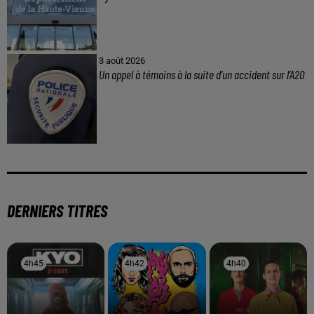
3 août 2026
Un appel à témoins à la suite d’un accident sur l’A20
DERNIERS TITRES
4h45
4h45
4h42
4h42
4h40
4h40