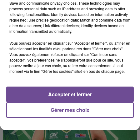
Save and communicate privacy choices. These technologies may
souhaitez l'afficher, merci de nous donner votre accord
process personal data such as IP address and browsing data to offer
en cliquant sur le bouton ci-dessous.
following functionalities: Identify devices based on information actively
requested; Use precise geolocation data; Match and combine data from
other data sources; Link different devices; Identify devices based on
Afficher l'élément
information transmitted automatically.
Vous pouvez accepter en cliquant sur "Accepter et fermer", ou affiner en
sélectionnant les finalités et/ou partenaires dans "Gérer mes choix".
Vous pouvez également refuser en cliquant sur "Continuer sans
accepter". Vos préférences ne s'appliqueront que pour ce site. Vous
pouvez mettre à jour vos choix, ou retirer votre consentement à tout
moment via le lien "Gérer les cookies" situé en bas de chaque page.
PRÈS DE CHEZ VOUS
Accepter et fermer
Gérer mes choix