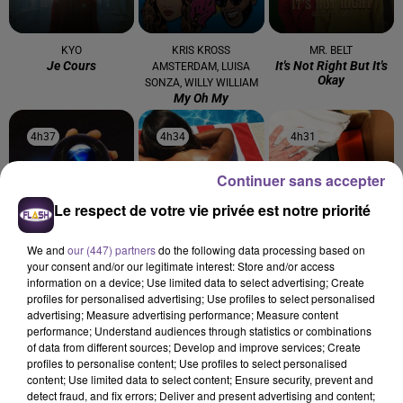
KYO
KRIS KROSS
MR. BELT
Je Cours
It's Not Right But It's
AMSTERDAM, LUISA
Okay
SONZA, WILLY WILLIAM
My Oh My
4h37
4h37
4h34
4h34
4h31
4h31
Continuer sans accepter
Le respect de votre vie privée est notre priorité
We and
our (447) partners
do the following data processing based on
DJO
GIMS
MAROON 5
your consent and/or our legitimate interest: Store and/or access
End Of Beginning
Soleil
Memories
information on a device; Use limited data to select advertising; Create
profiles for personalised advertising; Use profiles to select personalised
advertising; Measure advertising performance; Measure content
performance; Understand audiences through statistics or combinations
of data from different sources; Develop and improve services; Create
profiles to personalise content; Use profiles to select personalised
Cet élément est masqué compte-tenu du refus du
content; Use limited data to select content; Ensure security, prevent and
detect fraud, and fix errors; Deliver and present advertising and content;
dépôt de cookies que vous avez exprimé. Si vous