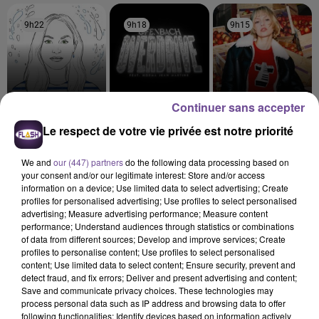
9h22
9h22
9h18
9h18
9h15
9h15
Continuer sans accepter
MANON LISA
OFENBACH FEAT.
ANGÈLE FEAT. JUSTICE
Le respect de votre vie privée est notre priorité
Le Petit Peìcheur
What You Want
NORMA JEAN MARTINE
Overdrive
We and
our (447) partners
do the following data processing based on
your consent and/or our legitimate interest: Store and/or access
information on a device; Use limited data to select advertising; Create
profiles for personalised advertising; Use profiles to select personalised
advertising; Measure advertising performance; Measure content
performance; Understand audiences through statistics or combinations
Cet élément est masqué compte-tenu du refus du
of data from different sources; Develop and improve services; Create
dépôt de cookies que vous avez exprimé. Si vous
profiles to personalise content; Use profiles to select personalised
souhaitez l'afficher, merci de nous donner votre accord
content; Use limited data to select content; Ensure security, prevent and
detect fraud, and fix errors; Deliver and present advertising and content;
en cliquant sur le bouton ci-dessous.
Save and communicate privacy choices. These technologies may
process personal data such as IP address and browsing data to offer
Afficher l'élément
following functionalities: Identify devices based on information actively