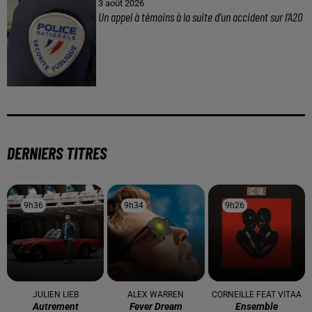
3 août 2026
Un appel à témoins à la suite d’un accident sur l’A20
DERNIERS TITRES
9h36
9h36
9h34
9h34
9h26
9h26
JULIEN LIEB
ALEX WARREN
CORNEILLE FEAT VITAA
Autrement
Fever Dream
Ensemble