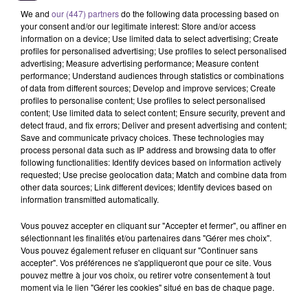
FLO RIDA
ADAMÉ
OFENBACH FEAT.
We and
our (447) partners
do the following data processing based on
Good Feeling
Fou De Toi
NORMA JEAN MARTINE
your consent and/or our legitimate interest: Store and/or access
Overdrive
information on a device; Use limited data to select advertising; Create
profiles for personalised advertising; Use profiles to select personalised
3h36
3h36
3h32
3h32
3h30
3h30
advertising; Measure advertising performance; Measure content
performance; Understand audiences through statistics or combinations
of data from different sources; Develop and improve services; Create
profiles to personalise content; Use profiles to select personalised
content; Use limited data to select content; Ensure security, prevent and
detect fraud, and fix errors; Deliver and present advertising and content;
Save and communicate privacy choices. These technologies may
ANGÈLE FEAT. JUSTICE
KATY PERRY
ABIGEL TOTH X AKCENT
process personal data such as IP address and browsing data to offer
What You Want
Roar
Sugar Daddy
following functionalities: Identify devices based on information actively
requested; Use precise geolocation data; Match and combine data from
other data sources; Link different devices; Identify devices based on
information transmitted automatically.
Vous pouvez accepter en cliquant sur "Accepter et fermer", ou affiner en
sélectionnant les finalités et/ou partenaires dans "Gérer mes choix".
Cet élément est masqué compte-tenu du refus du
Vous pouvez également refuser en cliquant sur "Continuer sans
dépôt de cookies que vous avez exprimé. Si vous
accepter". Vos préférences ne s'appliqueront que pour ce site. Vous
souhaitez l'afficher, merci de nous donner votre accord
pouvez mettre à jour vos choix, ou retirer votre consentement à tout
moment via le lien "Gérer les cookies" situé en bas de chaque page.
en cliquant sur le bouton ci-dessous.