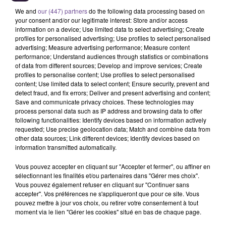
TAME IMPALA
RAYE
LOUANE
We and
our (447) partners
do the following data processing based on
Dracula
Where Is My Husband
Avenir (pop Mix Radio
your consent and/or our legitimate interest: Store and/or access
Edit By Enfant Seul)
information on a device; Use limited data to select advertising; Create
profiles for personalised advertising; Use profiles to select personalised
13h02
13h02
12h57
12h57
12h54
12h54
advertising; Measure advertising performance; Measure content
performance; Understand audiences through statistics or combinations
of data from different sources; Develop and improve services; Create
profiles to personalise content; Use profiles to select personalised
content; Use limited data to select content; Ensure security, prevent and
detect fraud, and fix errors; Deliver and present advertising and content;
Save and communicate privacy choices. These technologies may
BEBE REXHA
MIKE PERRY
MYLES SMITH
process personal data such as IP address and browsing data to offer
New Religion
The Ocean
Drive Safe
following functionalities: Identify devices based on information actively
requested; Use precise geolocation data; Match and combine data from
other data sources; Link different devices; Identify devices based on
information transmitted automatically.
Vous pouvez accepter en cliquant sur "Accepter et fermer", ou affiner en
sélectionnant les finalités et/ou partenaires dans "Gérer mes choix".
Cet élément est masqué compte-tenu du refus du
Vous pouvez également refuser en cliquant sur "Continuer sans
dépôt de cookies que vous avez exprimé. Si vous
accepter". Vos préférences ne s'appliqueront que pour ce site. Vous
pouvez mettre à jour vos choix, ou retirer votre consentement à tout
souhaitez l'afficher, merci de nous donner votre accord
moment via le lien "Gérer les cookies" situé en bas de chaque page.
en cliquant sur le bouton ci-dessous.