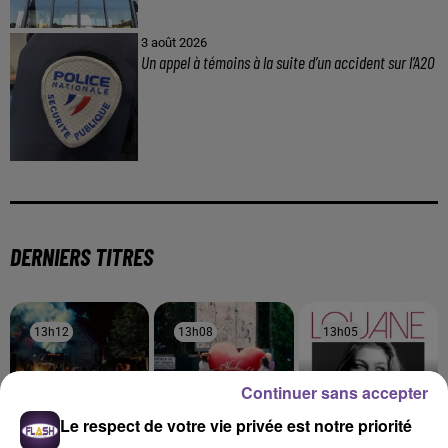
3 août 2026
Un appel à témoins à la suite d’un accident sur l’A20
DERNIERS TITRES
13h12
13h12
13h08
13h08
13h05
13h05
Continuer sans accepter
Le respect de votre vie privée est notre priorité