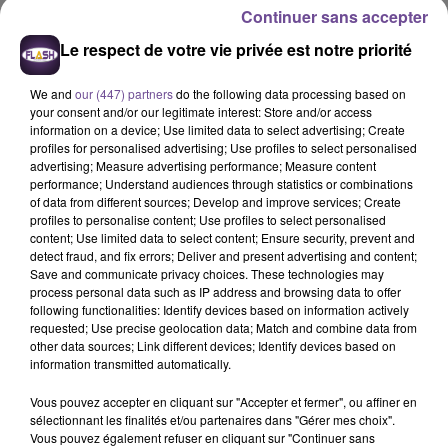
Continuer sans accepter
j’éprouvais une profonde admiration et adresse mes plus
sincères condoléances à sa famille et à ses proches, ainsi
Le respect de votre vie privée est notre priorité
qu’au milieu sportif qui l’aimait tant".
Sophie Beaudouin-Hubière (députée 1ère
We and
our (447) partners
do the following data processing based on
your consent and/or our legitimate interest: Store and/or access
Circonscription de Haute-Vienne)
information on a device; Use limited data to select advertising; Create
profiles for personalised advertising; Use profiles to select personalised
C’est avec émotion que la Députée Sophie Beaudouin-
advertising; Measure advertising performance; Measure content
performance; Understand audiences through statistics or combinations
Hubière a appris le décès de Raymond Poulidor.
Ce coureur
of data from different sources; Develop and improve services; Create
cycliste d’exception a profondément marqué son sport de
profiles to personalise content; Use profiles to select personalised
son empreinte. Bien qu’éternel second du Tour de France, il
content; Use limited data to select content; Ensure security, prevent and
detect fraud, and fix errors; Deliver and present advertising and content;
n’en est pas moins l’un des héros de cette course mythique.
Save and communicate privacy choices. These technologies may
Au-delà du sportif, la Députée salue la mémoire d’un homme
process personal data such as IP address and browsing data to offer
profondément attaché à son Limousin natal. Natif de la
following functionalities: Identify devices based on information actively
requested; Use precise geolocation data; Match and combine data from
Creuse, il passe son adolescence à Champhnétery et
other data sources; Link different devices; Identify devices based on
s’installera plus tard à Saint-Léonard-de-Noblat. A sa
information transmitted automatically.
manière, c’est-à-dire avec l’humilité des plus grands, il a
Vous pouvez accepter en cliquant sur "Accepter et fermer", ou affiner en
grandement contribué à la notoriété de notre territoire qu’il
sélectionnant les finalités et/ou partenaires dans "Gérer mes choix".
continuera de servir bien après sa carrière.
C’était toujours
Vous pouvez également refuser en cliquant sur "Continuer sans