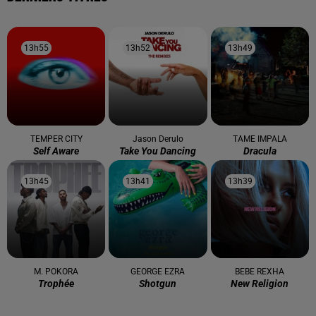
13h55
13h55
13h52
13h52
13h49
13h49
TEMPER CITY
Jason Derulo
TAME IMPALA
Self Aware
Take You Dancing
Dracula
13h45
13h45
13h41
13h41
13h39
13h39
M. POKORA
GEORGE EZRA
BEBE REXHA
Trophée
Shotgun
New Religion