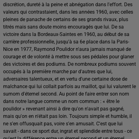
discrétion, dureté à la peine et abnégation dans l'effort. Des
valeurs qui contrastaient, dans les années 1960, avec celles
pleines de panache de certains de ses grands rivaux, plus
titrés mais sans doute moins encouragés que lui. De sa
victoire dans la Bordeaux-Saintes en 1960, au début de sa
carrière professionnelle, jusqu'à sa 6e place dans la Paris-
Nice en 1977, Raymond Poulidor n'aura jamais manqué de
courage et de volonté à mettre sous ses pédales pour glaner
des victoires et des podiums. De nombreux podiums souvent
occupés à la première marche par d'autres que lui,
adversaires talentueux, et en vertu d'une certaine dose de
malchance qui lui collait parfois au maillot, qui lui valurent le
surnom d'éternel second. Au point de faire entrer son nom
dans notre langue comme un nom commun : « être le
poulidor » revenant ainsi à dire qu'on n'avait pas gagné,
mais qu'on en n'était pas loin. Toujours simple et humble, il
ne s'en offusquait pas, voire s'en amusait. C'est que lui
savait - dans ce sport dur, ingrat et splendide entre tous - ce
qu'est la différence entre un éternel second et un éternel