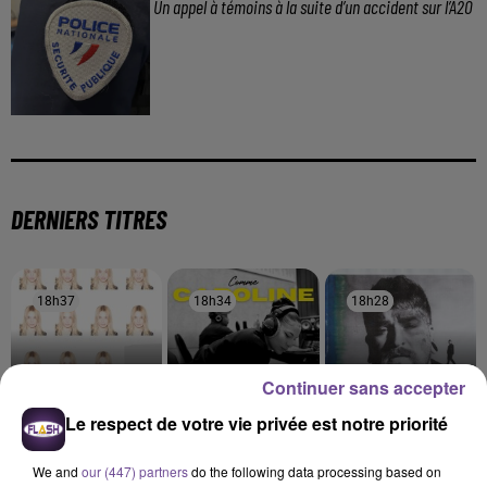
Un appel à témoins à la suite d’un accident sur l’A20
DERNIERS TITRES
18h37
18h37
18h34
18h34
18h28
18h28
Continuer sans accepter
Le respect de votre vie privée est notre priorité
SANTA
ZAHO FEAT. MC SOLAAR
TEDDY SWIMS
Recommence-Moi
Comme Caroline
Mr Know It All
We and
our (447) partners
do the following data processing based on