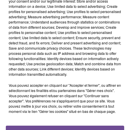
your consent and/or our legitimate interest: Store and/or access
18h18
18h18
18h15
18h15
18h11
18h11
information on a device; Use limited data to select advertising; Create
profiles for personalised advertising; Use profiles to select personalised
advertising; Measure advertising performance; Measure content
performance; Understand audiences through statistics or combinations
of data from different sources; Develop and improve services; Create
profiles to personalise content; Use profiles to select personalised
content; Use limited data to select content; Ensure security, prevent and
JECK
NICO
TAME IMPALA
detect fraud, and fix errors; Deliver and present advertising and content;
La Recette
Am I Wrong
Dracula
Save and communicate privacy choices. These technologies may
process personal data such as IP address and browsing data to offer
following functionalities: Identify devices based on information actively
requested; Use precise geolocation data; Match and combine data from
other data sources; Link different devices; Identify devices based on
information transmitted automatically.
Cet élément est masqué compte-tenu du refus du
Vous pouvez accepter en cliquant sur "Accepter et fermer", ou affiner en
dépôt de cookies que vous avez exprimé. Si vous
sélectionnant les finalités et/ou partenaires dans "Gérer mes choix".
Vous pouvez également refuser en cliquant sur "Continuer sans
souhaitez l'afficher, merci de nous donner votre accord
accepter". Vos préférences ne s'appliqueront que pour ce site. Vous
en cliquant sur le bouton ci-dessous.
pouvez mettre à jour vos choix, ou retirer votre consentement à tout
moment via le lien "Gérer les cookies" situé en bas de chaque page.
Afficher l'élément