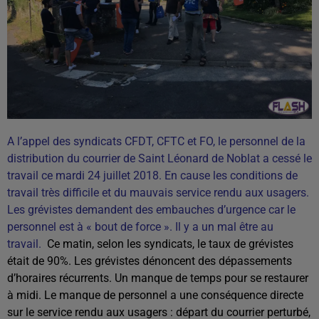
A l’appel des syndicats CFDT, CFTC et FO, le personnel de la
distribution du courrier de Saint Léonard de Noblat a cessé le
travail ce mardi 24 juillet 2018. En cause les conditions de
travail très difficile et du mauvais service rendu aux usagers.
Les grévistes demandent des embauches d’urgence car le
personnel est à « bout de force ». Il y a un mal être au
travail.
Ce matin, selon les syndicats, le taux de grévistes
était de 90%. Les grévistes dénoncent des dépassements
d’horaires récurrents. Un manque de temps pour se restaurer
à midi. Le manque de personnel a une conséquence directe
sur le service rendu aux usagers : départ du courrier perturbé,