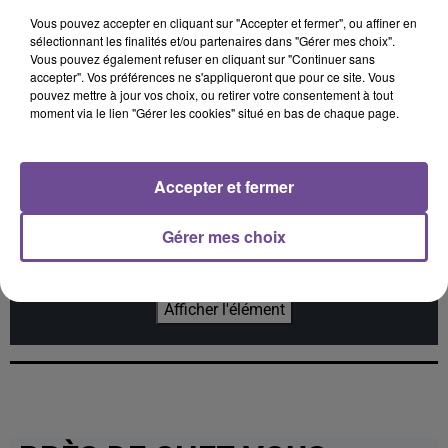
Vous pouvez accepter en cliquant sur "Accepter et fermer", ou affiner en
sélectionnant les finalités et/ou partenaires dans "Gérer mes choix".
Jay Z Et Alicia Keys
MYLES SMITH
KATSEYE
Vous pouvez également refuser en cliquant sur "Continuer sans
Empire State Of Mind
Drive Safe
Gabriela
accepter". Vos préférences ne s'appliqueront que pour ce site. Vous
pouvez mettre à jour vos choix, ou retirer votre consentement à tout
moment via le lien "Gérer les cookies" situé en bas de chaque page.
Accepter et fermer
Cet élément est masqué compte-tenu du refus du
dépôt de cookies que vous avez exprimé. Si vous
Gérer mes choix
souhaitez l'afficher, merci de nous donner votre accord
en cliquant sur le bouton ci-dessous.
Afficher l'élément