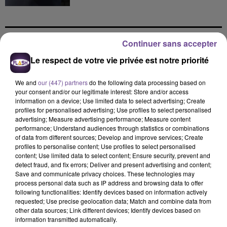
Continuer sans accepter
DERNIERS TITRES
Le respect de votre vie privée est notre priorité
We and
our (447) partners
do the following data processing based on
your consent and/or our legitimate interest: Store and/or access
9h15
9h15
9h07
9h07
9h04
9h04
information on a device; Use limited data to select advertising; Create
profiles for personalised advertising; Use profiles to select personalised
advertising; Measure advertising performance; Measure content
performance; Understand audiences through statistics or combinations
of data from different sources; Develop and improve services; Create
profiles to personalise content; Use profiles to select personalised
content; Use limited data to select content; Ensure security, prevent and
ANGÈLE FEAT. JUSTICE
STROMAE
SOUND OF LEGEND
detect fraud, and fix errors; Deliver and present advertising and content;
What You Want
Tous Les Mêmes
San Francisco
Save and communicate privacy choices. These technologies may
process personal data such as IP address and browsing data to offer
8h57
8h57
8h54
8h54
8h46
8h46
following functionalities: Identify devices based on information actively
requested; Use precise geolocation data; Match and combine data from
other data sources; Link different devices; Identify devices based on
information transmitted automatically.