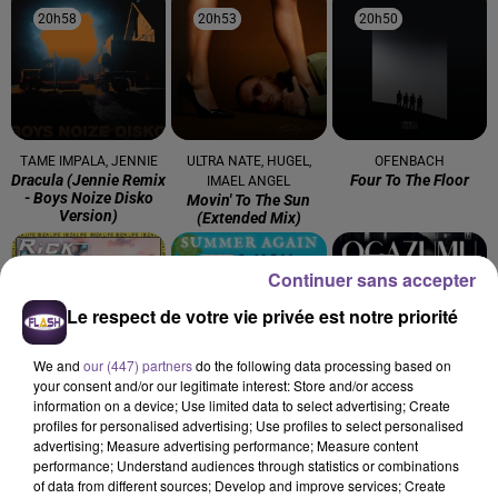
20h58
20h58
20h53
20h53
20h50
20h50
TAME IMPALA, JENNIE
ULTRA NATE, HUGEL,
OFENBACH
Dracula (jennie Remix
Four To The Floor
IMAEL ANGEL
- Boys Noize Disko
Movin' To The Sun
Version)
(extended Mix)
20h47
20h47
20h44
20h44
20h38
20h38
Continuer sans accepter
Le respect de votre vie privée est notre priorité
We and
our (447) partners
do the following data processing based on
your consent and/or our legitimate interest: Store and/or access
information on a device; Use limited data to select advertising; Create
RICK TONIC
KIM KAY
OGAZUMU
profiles for personalised advertising; Use profiles to select personalised
Ibiza Life
Summer Again
Les Yeux De Laura -
advertising; Measure advertising performance; Measure content
Single
performance; Understand audiences through statistics or combinations
of data from different sources; Develop and improve services; Create