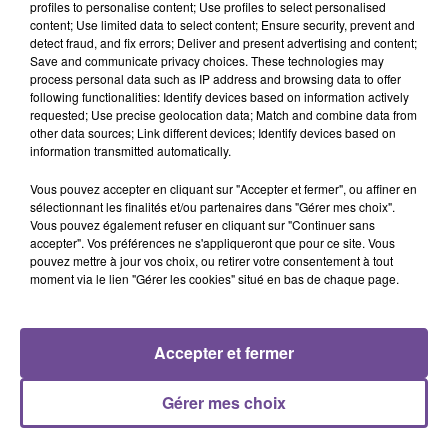
profiles to personalise content; Use profiles to select personalised
content; Use limited data to select content; Ensure security, prevent and
detect fraud, and fix errors; Deliver and present advertising and content;
Save and communicate privacy choices. These technologies may
Cet élément est masqué compte-tenu du refus du
process personal data such as IP address and browsing data to offer
following functionalities: Identify devices based on information actively
dépôt de cookies que vous avez exprimé. Si vous
requested; Use precise geolocation data; Match and combine data from
souhaitez l'afficher, merci de nous donner votre accord
other data sources; Link different devices; Identify devices based on
en cliquant sur le bouton ci-dessous.
information transmitted automatically.
Vous pouvez accepter en cliquant sur "Accepter et fermer", ou affiner en
Afficher l'élément
sélectionnant les finalités et/ou partenaires dans "Gérer mes choix".
Vous pouvez également refuser en cliquant sur "Continuer sans
accepter". Vos préférences ne s'appliqueront que pour ce site. Vous
pouvez mettre à jour vos choix, ou retirer votre consentement à tout
moment via le lien "Gérer les cookies" situé en bas de chaque page.
PRÈS DE CHEZ VOUS
Accepter et fermer
Gérer mes choix