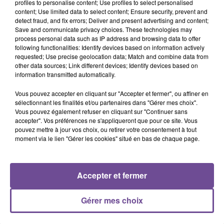
profiles to personalise content; Use profiles to select personalised
content; Use limited data to select content; Ensure security, prevent and
detect fraud, and fix errors; Deliver and present advertising and content;
Save and communicate privacy choices. These technologies may
process personal data such as IP address and browsing data to offer
Cet élément est masqué compte-tenu du refus du
following functionalities: Identify devices based on information actively
requested; Use precise geolocation data; Match and combine data from
dépôt de cookies que vous avez exprimé. Si vous
other data sources; Link different devices; Identify devices based on
souhaitez l'afficher, merci de nous donner votre accord
information transmitted automatically.
en cliquant sur le bouton ci-dessous.
Vous pouvez accepter en cliquant sur "Accepter et fermer", ou affiner en
sélectionnant les finalités et/ou partenaires dans "Gérer mes choix".
Afficher l'élément
Vous pouvez également refuser en cliquant sur "Continuer sans
accepter". Vos préférences ne s'appliqueront que pour ce site. Vous
pouvez mettre à jour vos choix, ou retirer votre consentement à tout
moment via le lien "Gérer les cookies" situé en bas de chaque page.
Accepter et fermer
PRÈS DE CHEZ VOUS
Gérer mes choix