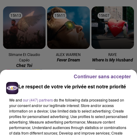
15h13
15h13
15h11
15h11
15h07
15h07
Slimane Et Claudio
ALEX WARREN
RAYE
Fever Dream
Where Is My Husband
Capéo
Chez Toi
Continuer sans accepter
15h03
15h03
14h57
14h57
14h54
14h54
Le respect de votre vie privée est notre priorité
We and
our (447) partners
do the following data processing based on
your consent and/or our legitimate interest: Store and/or access
information on a device; Use limited data to select advertising; Create
profiles for personalised advertising; Use profiles to select personalised
Mika
MAEJOR FEAT. GREEICY
TIBZ, MIKE DEMERO,
advertising; Measure advertising performance; Measure content
Love Today
I Love You
ZAGATA
performance; Understand audiences through statistics or combinations
Take Me Away
of data from different sources; Develop and improve services; Create